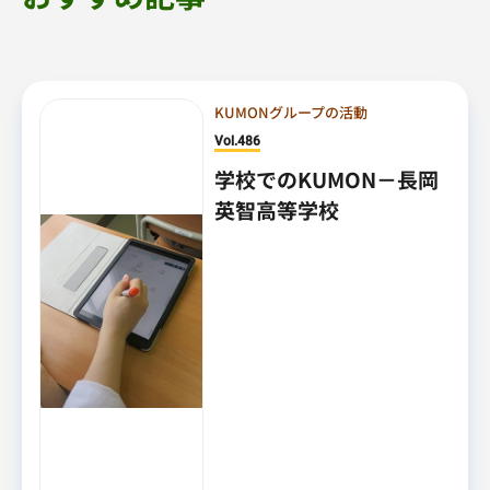
KUMONグループの活動
Vol.486
学校でのKUMON－長岡
英智高等学校