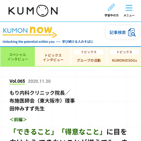
学習中の方
メニュー
記事検索
Unlocking the potential within you
学び続ける人のそばに
スペシャル
トピックス
インタビュー
インタビュー
グループの活動
KUMONのSDGs
Vol.065
2020.11.20
もり内科クリニック院長／
布施医師会（東大阪市）理事
田仲みすず先生
＜前編＞
「できること」「得意なこと」
に目を