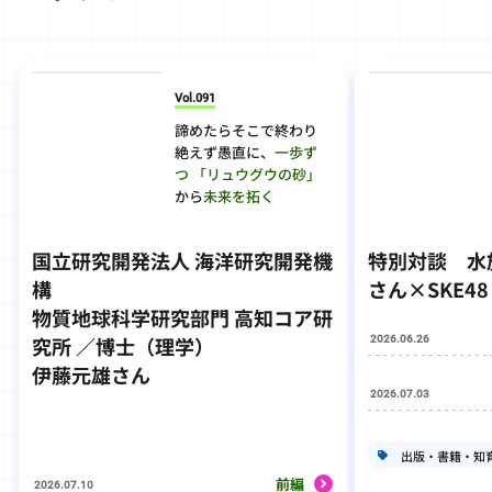
Vol.091
諦めたらそこで終わり
絶えず愚直に、
一歩ず
つ
「リュウグウの砂」
から
未来を拓く
国立研究開発法人 海洋研究開発機
特別対談
水
構
さん×SKE4
物質地球科学研究部門 高知コア研
2026.06.26
究所 ／博士（理学）
伊藤元雄さん
2026.07.03
出版・書籍・知
前編
2026.07.10