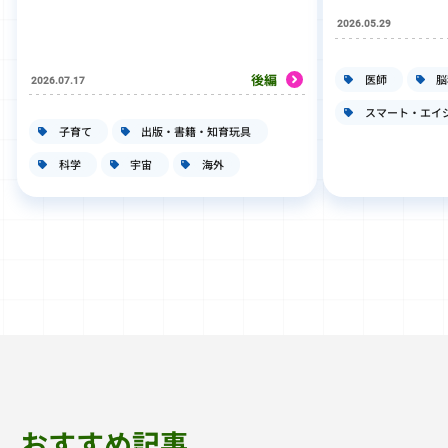
2026.05.29
後編
医師
脳
2026.07.17
スマート・エイ
子育て
出版・書籍・知育玩具
科学
宇宙
海外
おすすめ記事