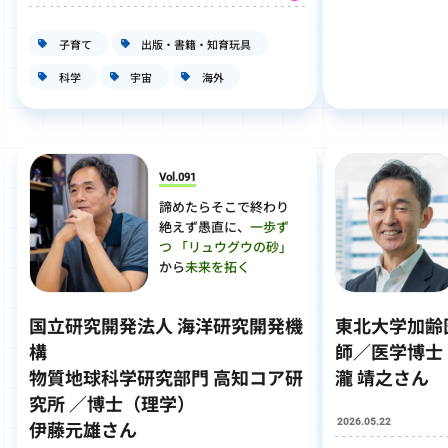
子育て
出版・書籍・知育玩具
科学
宇宙
海外
Vol.091
諦めたらそこで終わり
絶えず愚直に、
一歩ず
つ
「リュウグウの砂」
から
未来を拓く
国立研究開発法人 海洋研究開発機
東北大学加齢
構
師／医学博士
物質地球科学研究部門 高知コア研
瀧 靖之さん
究所 ／博士（理学）
2026.05.22
伊藤元雄さん