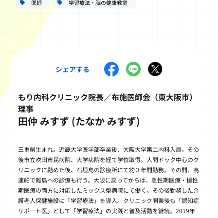
医師
学習療法・脳の健康教室
シェアする
もり内科クリニック院長／布施医師会（東大阪市）
理事
田仲 みすず (たなか みすず)
三重県生まれ。近畿大学医学部卒業後、大阪大学第二内科入局。その
後市立吹田市民病院、大学病院を経て学位取得。人間ドック中心のク
リニックに勤めた後、石垣島の診療所にて約３年間勤務。その間、高
速船で離島への診療も行う。大阪に戻ってからは、急性期医療・慢性
期医療の両方に対応したミックス型病院にて働く。その後勤務した介
護老人保健施設に「学習療法」を導入。クリニック開業後も「認知症
サポート医」として「学習療法」の実践と普及活動を継続。2019年