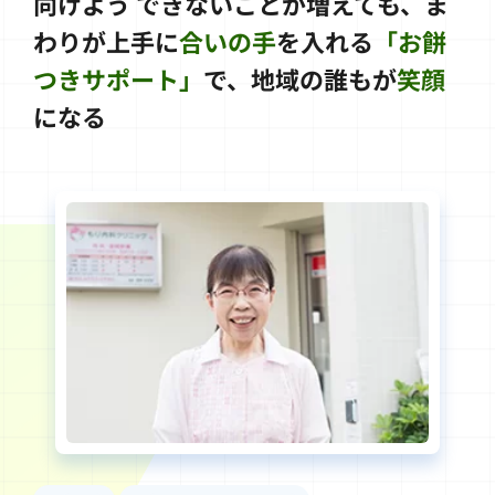
向けよう
できないことが増えても、ま
わりが上手に
合いの手
を入れる
「お餅
つきサポート」
で、地域の誰もが
笑顔
になる