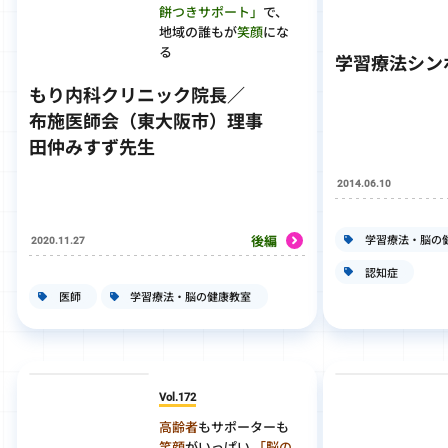
餅つきサポート」
で、
地域の誰もが
笑顔
にな
る
学習療法シン
もり内科クリニック院長／
布施医師会（東大阪市）理事
田仲みすず先生
2014.06.10
学習療法・脳の
後編
2020.11.27
認知症
医師
学習療法・脳の健康教室
Vol.172
高齢者
もサポーターも
笑顔
がいっぱい
「脳の