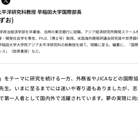
太平洋研究科教授 早稲田大学国際部長
ずお)
田大学政治経済学部を卒業後、当時の東京銀行に就職。アジア経済研究所開発スクール
・開発社会学を専攻、Ph.D.（博士号）取得。米国海外開発評議会研究員や世界
早稲田大学大学院アジア太平洋研究科の助教授を経て、現職に至る。編著に、『国
ンス』（勁草書房）など。
」をテーマに研究を続ける一方、外務省やJICAなどの国際
先生。いまに至るまでには迷いや寄り道もありましたが、志
で第一人者として国内外で活躍されています。夢の実現に向