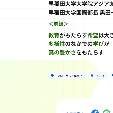
早稲田大学大学院アジア
早稲田大学国際部長 黒田
＜前編＞
教育
がもたらす
希望
は大
多様性
のなかでの
学び
が
真の豊かさ
をもたらす
グローバル・異文化
SDGs
シェアする