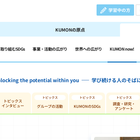
学習中の方
KUMONの原点
の取り組むSDGs
事業・活動の広がり
世界への広がり
KUMON now!
locking the potential within you
学び続ける人のそば
トピックス
調査・研究・
インタビュー
グループの活動
KUMONのSDGs
アンケート