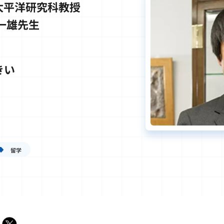
太平洋研究科教授
一雄先生
きい
留学