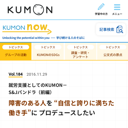
学習中の方
メニュー
記事検索
Unlocking the potential within you
学び続ける人のそばに
調査・研究・
グループの活動
KUMONのSDGs
公文式の原点
アンケート
Vol.184
2016.11.29
就労支援としてのKUMON－
S&Jパンドラ（前編）
障害のある人
を
“自信と誇りに満ちた
働き手”
に
プロデュースしたい