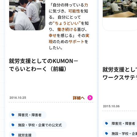
「
自分の持っている
力
に気づき、
可能性
を知
る。
自分にとって
の
“ちょうどいい”
を知
り、
働き続ける
喜び、
幸せ
を感じる」 その
実
現
のための
サポート
を
したい。
就労支援としてのKUMON－
でらいとわーく（前編）
就労支援とし
ワークスサテ
詳細へ
2016.10.25
2015.10.06
障害児・障害者
障害児・障害者
施設・学校・企業での公文式
施設・学校・企
就労支援