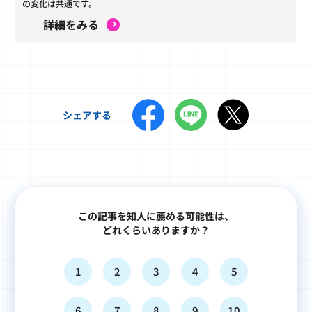
の変化は共通です。
詳細をみる
シェアする
この記事を知人に薦める可能性は、
どれくらいありますか？
1
2
3
4
5
6
7
8
9
10