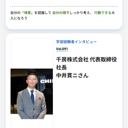
自分の
「得意」
を認識して
自分の頭
でしっかり考え、
行動できる
大
人になろう
学習経験者インタビュー
Vol.091
千房株式会社 代表取締役
社長
中井貫ニさん