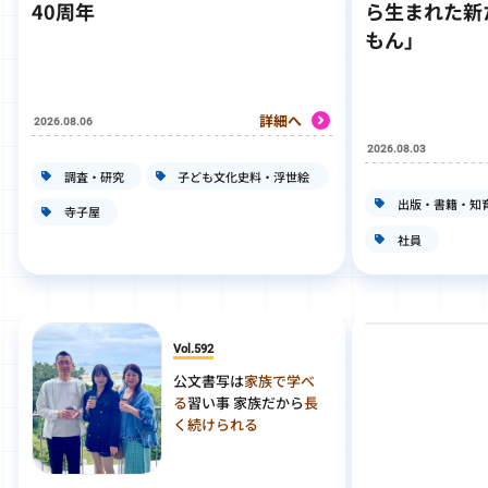
40周年
ら生まれた新
もん」
詳細へ
2026.08.06
2026.08.03
調査・研究
子ども文化史料・浮世絵
出版・書籍・知
寺子屋
社員
Vol.592
公文書写は
家族で学べ
る
習い事 家族だから
長
く続けられる