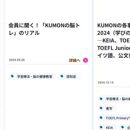
会員に聞く！「KUMONの脳ト
KUMONの
レ」のリアル
2024（学び
―KEIA、TOEF
TOEFL Ju
イツ語、公文
詳細へ
2024.03.26
学習療法・脳の健康教室
認知症
2024.12.13
学習療法・脳の
書写
TOEFL Primary®
KEIA