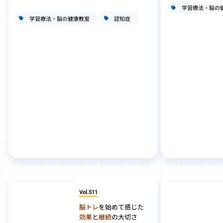
学習療法・脳の
学習療法・脳の健康教室
認知症
Vol.511
脳トレ
を始めて感じた
効果
と
継続
の大切さ