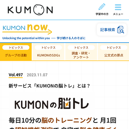
学習中の方
メニュー
記事検索
Unlocking the potential within you
学び続ける人のそばに
調査・研究・
グループの活動
KUMONのSDGs
公文式の原点
アンケート
Vol.497
2023.11.07
新サービス「KUMONの脳トレ」とは？
毎日10分の
脳のトレーニング
と
月1回