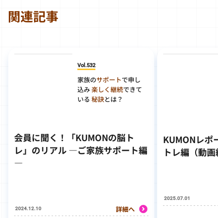
関連記事
Vol.532
家族の
サポート
で申し
込み
楽しく継続
できて
いる
秘訣
とは？
会員に聞く！「KUMONの脳ト
KUMONレポ
レ」のリアル ―ご家族サポート編
トレ編（動画
―
2025.07.01
詳細へ
2024.12.10