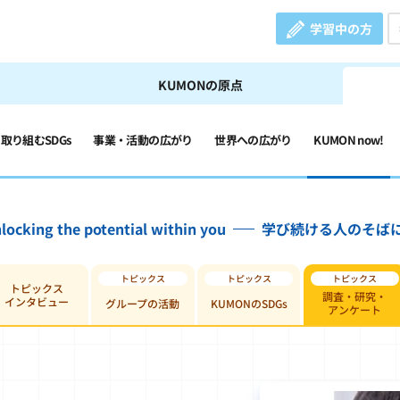
学習中の方
KUMONの原点
の取り組むSDGs
事業・活動の広がり
世界への広がり
KUMON now!
locking the potential within you
学び続ける人のそば
トピックス
調査・研究・
インタビュー
グループの活動
KUMONのSDGs
アンケート