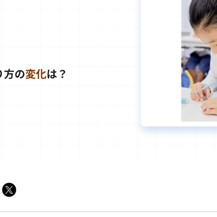
り方の
変化
は？