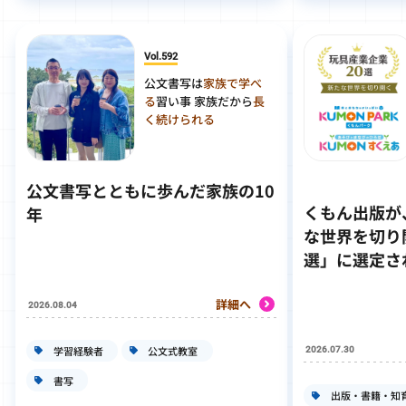
Vol.592
公文書写は
家族で学べ
る
習い事 家族だから
長
く続けられる
公文書写とともに歩んだ家族の10
くもん出版が
年
な世界を切り
選」に選定さ
詳細へ
2026.08.04
学習経験者
公文式教室
2026.07.30
書写
出版・書籍・知