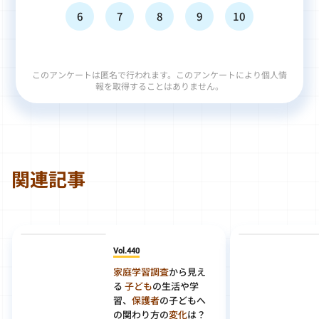
6
7
8
9
10
このアンケートは匿名で行われます。このアンケートにより個人情
報を取得することはありません。
関連記事
Vol.440
家庭学習調査
から見え
る
子ども
の生活や学
習、
保護者
の子どもへ
の関わり方の
変化
は？