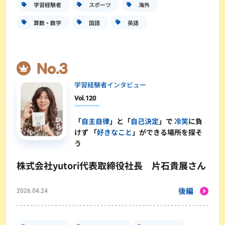
学習経験者
スポーツ
海外
算数・数学
国語
英語
学習経験者インタビュー
Vol.
120
「
自主自律
」と「
自己決定
」で
冷笑
に負
けず 「
好きなこと
」ができる場所を探そ
う
株式会社yutori代表取締役社長 片石貴展さん
後編
2026.04.24