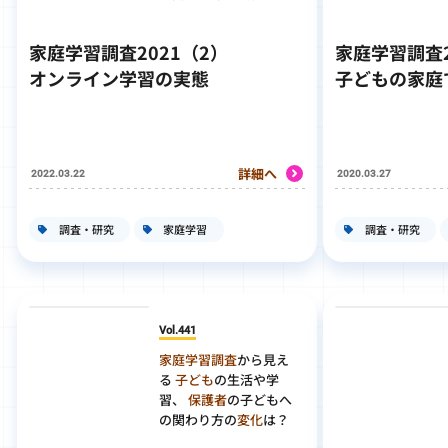
家庭学習調査2021（2）
家庭学習調査2
オンライン学習の実態
子どもの家庭
詳細へ
2022.03.22
2020.03.27
調査・研究
家庭学習
調査・研究
Vol.441
家庭学習調査
から見え
る
子ども
の生活や学
習、
保護者
の子どもへ
の関わり方の
変化
は？