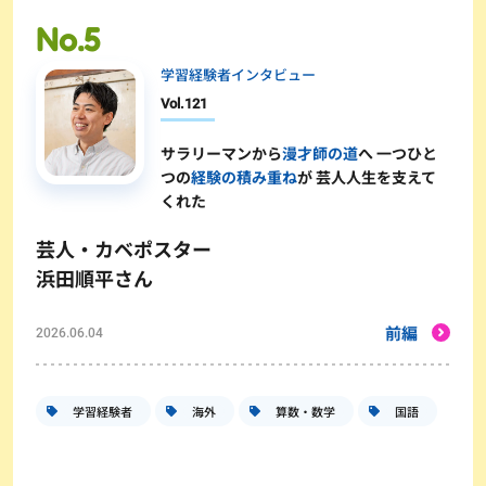
学習経験者インタビュー
Vol.
121
サラリーマンから
漫才師の道
へ 一つひと
つの
経験の積み重ね
が 芸人人生を支えて
くれた
芸人・カベポスター
浜田順平さん
前編
2026.06.04
学習経験者
海外
算数・数学
国語