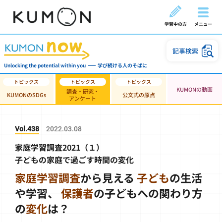
学習中の方
メニュー
記事検索
Unlocking the potential within you
学び続ける人のそばに
KUMONの動画
調査・研究・
KUMONのSDGs
公文式の原点
アンケート
Vol.438
2022.03.08
家庭学習調査2021（１）
子どもの家庭で過ごす時間の変化
家庭学習調査
から見える
子ども
の生活
や学習、
保護者
の子どもへの関わり方
の
変化
は？