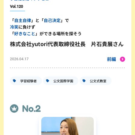
Vol.
120
「
自主自律
」と「
自己決定
」で
冷笑
に負けず
「
好きなこと
」ができる場所を探そう
株式会社yutori代表取締役社長 片石貴展さん
前編
2026.04.17
学習経験者
公文国際学園
公文式教室