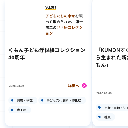
Vol.593
子どもたちの幸せ
を願
って集められた、 唯一
無二の
浮世絵コレクシ
ョン
くもん子ども浮世絵コレクション
「KUMON
40周年
ら生まれた新
もん」
詳細へ
2026.08.06
2026.08.03
調査・研究
子ども文化史料・浮世絵
出版・書籍・知
寺子屋
社員