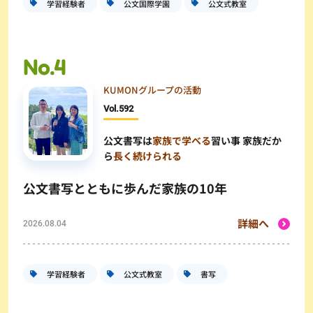
学習経験者
公文国際学園
公文式教室
KUMONグループの活動
Vol.
592
公文書写は
家族で学べる
習い事 家族だか
ら
長く続けられる
公文書写とともに歩んだ家族の10年
詳細へ
2026.08.04
学習経験者
公文式教室
書写