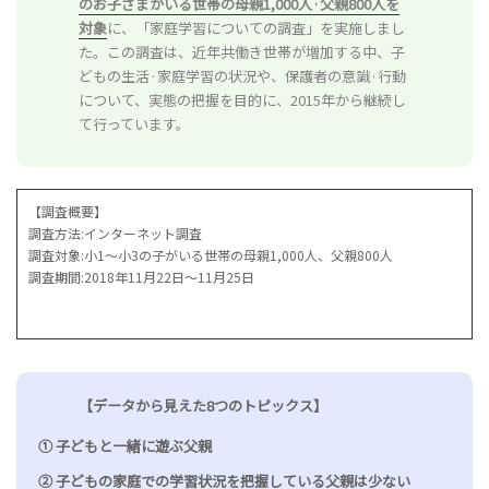
のお子さまがいる世帯の母親1,000人·父親800人を
対象
に、「家庭学習についての調査」を実施しまし
た。この調査は、近年共働き世帯が増加する中、子
どもの生活·家庭学習の状況や、保護者の意識·行動
について、実態の把握を目的に、2015年から継続し
て行っています。
【調査概要】
調査方法:インターネット調査
調査対象:小1～小3の子がいる世帯の母親1,000人、父親800人
調査期間:2018年11月22日～11月25日
【データから見えた8つのトピックス】
① 子どもと一緒に遊ぶ父親
② 子どもの家庭での学習状況を把握している父親は少ない