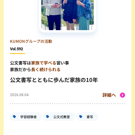
KUMONグループの活動
Vol.
592
公文書写は
家族で学べる
習い事
家族だから
長く続けられる
公文書写とともに歩んだ家族の10年
詳細へ
2026.08.04
学習経験者
公文式教室
書写