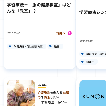
学習療法－「脳の健康教室」はど
んな「教室」？
学習療法シン
詳細へ
2016.09.06
2014.06.10
学習療法・脳の健康教室
動画
学習療法・脳の
認知症
Vol.094
介護施設
を支える
仕組
み
を
構築
したい
「学習療法」がソー