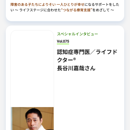
障害のある子たちによりそい
一人ひとりが幸せ
になるサポートをした
い
～ ライフステージに合わせた
“つながる療育支援”
をめざして ～
スペシャルインタビュー
Vol.075
認知症専門医／ライフド
クター®
長谷川嘉哉さん