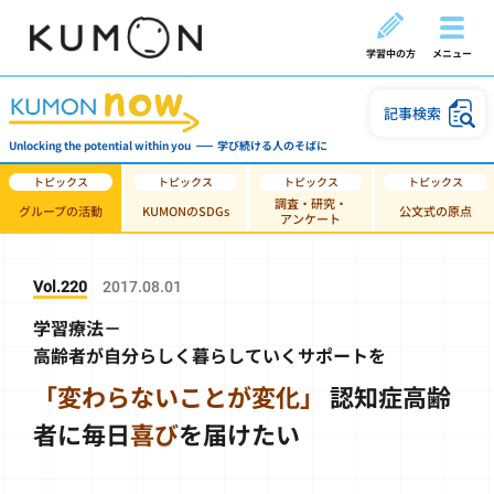
学習中の方
メニュー
記事検索
Unlocking the potential within you
学び続ける人のそばに
調査・研究・
グループの活動
KUMONのSDGs
公文式の原点
アンケート
Vol.220
2017.08.01
学習療法－
高齢者が自分らしく暮らしていくサポートを
「変わらないことが変化」
認知症高齢
者に毎日
喜び
を届けたい