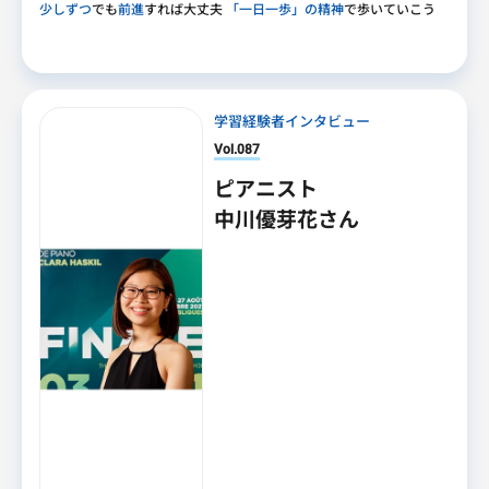
少しずつ
でも
前進
すれば大丈夫
「一日一歩」の精神
で歩いていこう
学習経験者インタビュー
Vol.087
ピアニスト
中川優芽花さん