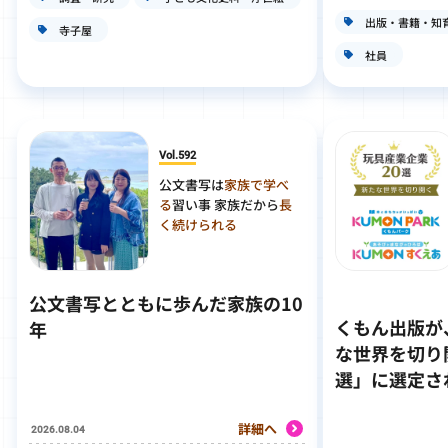
出版・書籍・知
寺子屋
社員
Vol.592
公文書写は
家族で学べ
る
習い事 家族だから
長
く続けられる
公文書写とともに歩んだ家族の10
くもん出版が
年
な世界を切り
選」に選定さ
詳細へ
2026.08.04