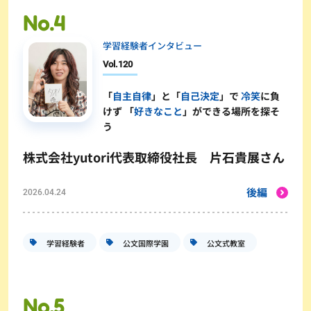
学習経験者インタビュー
Vol.
120
「
自主自律
」と「
自己決定
」で
冷笑
に負
けず 「
好きなこと
」ができる場所を探そ
う
株式会社yutori代表取締役社長 片石貴展さん
後編
2026.04.24
学習経験者
公文国際学園
公文式教室