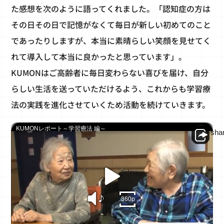
た感想を次のように語ってくれました。「認知症の方は
その日その日で記憶がなくて毎日が新しい初めてのこと
であったりしますが、本当に素晴らしい笑顔を見せてく
れて導入して本当に良かったと思っています」。
KUMONはご高齢者に毎日変わらない喜びを届け、自分
らしい生活を送っていただけるよう、これからも学習療
法の実践を進化させていくため活動を続けていきます。
KUMONレポート～学習療法 編～
sha
play
sound
360p