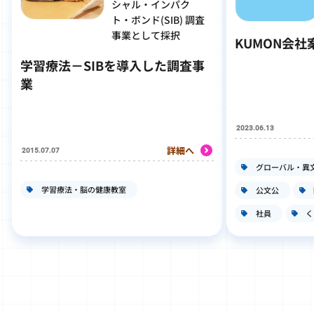
シャル・インパク
ト・ボンド(SIB) 調査
事業として採択
KUMON会
学習療法－SIBを導入した調査事
業
2023.06.13
詳細へ
2015.07.07
グローバル・異
学習療法・脳の健康教室
公文公
社員
く