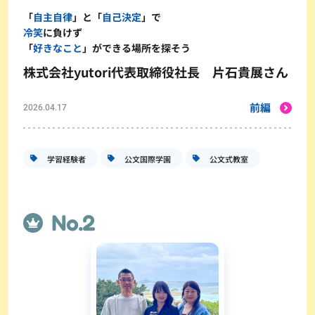
「
自主自律
」と「
自己決定
」で
冷笑
に負けず
「
好きなこと
」ができる場所を探そう
株式会社yutori代表取締役社長 片石貴展さん
前編
2026.04.17
学習経験者
公文国際学園
公文式教室