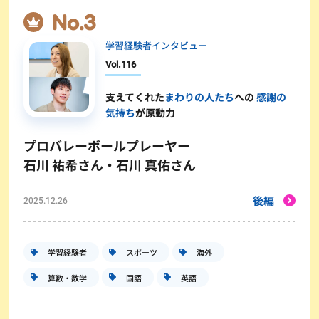
学習経験者インタビュー
Vol.
116
支えてくれた
まわりの人たち
への
感謝の
気持ち
が原動力
プロバレーボールプレーヤー
石川 祐希さん・石川 真佑さん
後編
2025.12.26
学習経験者
スポーツ
海外
算数・数学
国語
英語