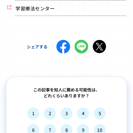
学習療法センター
シェアする
この記事を知人に薦める可能性は、
どれくらいありますか？
1
2
3
4
5
6
7
8
9
10