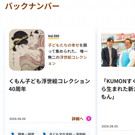
バックナンバー
Vol.593
子どもたちの幸せ
を願
って集められた、 唯一
無二の
浮世絵コレクシ
ョン
くもん子ども浮世絵コレクション
「KUMON
40周年
ら生まれた新
もん」
詳細へ
2026.08.06
2026.08.03
調査・研究
子ども文化史料・浮世絵