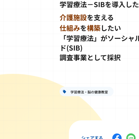
学習療法－SIBを導入し
介護施設
を支える
仕組み
を
構築
したい
「学習療法」がソーシャ
ド(SIB)
調査事業として採択
学習療法・脳の健康教室
シェアする