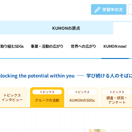
学習中の方
KUMONの原点
の取り組むSDGs
事業・活動の広がり
世界への広がり
KUMON now!
locking the potential within you
学び続ける人のそば
トピックス
調査・研究・
インタビュー
グループの活動
KUMONのSDGs
アンケート