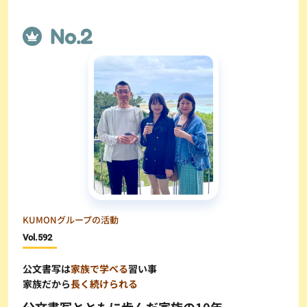
KUMONグループの活動
Vol.
592
公文書写は
家族で学べる
習い事
家族だから
長く続けられる