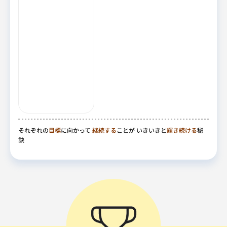
それぞれの
目標
に向かって
継続する
ことが いきいきと
輝き続ける
秘
訣