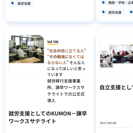
施設・学校・企
就労支援
就労支援
Vol.106
“
社会
の
役に立てる人
”
“その
職場
に
なくては
ならない人
”
そんな人
になってほしいと思っ
ています
就労移行支援事業
自立支援とし
所、諫早ワークスサ
テライトでの公文式
導入
就労支援としてのKUMON－諫早
ワークスサテライト
2017.03.28