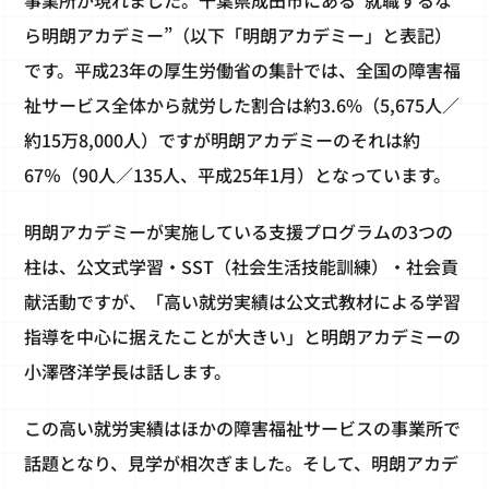
事業所が現れました。千葉県成田市にある“就職するな
ら明朗アカデミー”（以下「明朗アカデミー」と表記）
です。平成23年の厚生労働省の集計では、全国の障害福
祉サービス全体から就労した割合は約3.6%（5,675人／
約15万8,000人）ですが明朗アカデミーのそれは約
67％（90人／135人、平成25年1月）となっています。
明朗アカデミーが実施している支援プログラムの3つの
柱は、公文式学習・SST（社会生活技能訓練）・社会貢
献活動ですが、「高い就労実績は公文式教材による学習
指導を中心に据えたことが大きい」と明朗アカデミーの
小澤啓洋学長は話します。
この高い就労実績はほかの障害福祉サービスの事業所で
話題となり、見学が相次ぎました。そして、明朗アカデ