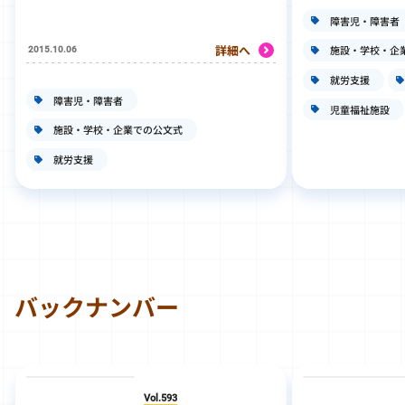
障害児・障害者
詳細へ
施設・学校・企
2015.10.06
就労支援
障害児・障害者
児童福祉施設
施設・学校・企業での公文式
就労支援
バックナンバー
Vol.593