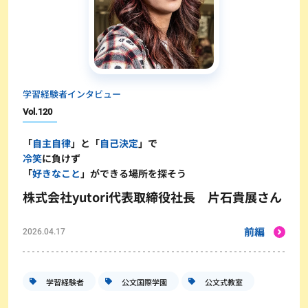
学習経験者インタビュー
Vol.
120
「
自主自律
」と「
自己決定
」で
冷笑
に負けず
「
好きなこと
」ができる場所を探そう
株式会社yutori代表取締役社長 片石貴展さん
前編
2026.04.17
学習経験者
公文国際学園
公文式教室