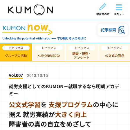
学習中の方
メニュー
記事検索
Unlocking the potential within you
学び続ける人のそばに
調査・研究・
グループの活動
KUMONのSDGs
公文式の原点
アンケート
Vol.007
2013.10.15
就労支援としてのKUMON－就職するなら明朗アカデ
ミー
公文式学習
を
支援プログラム
の中心に
据え
就労実績が
大きく向上
障害者の真の自立をめざして