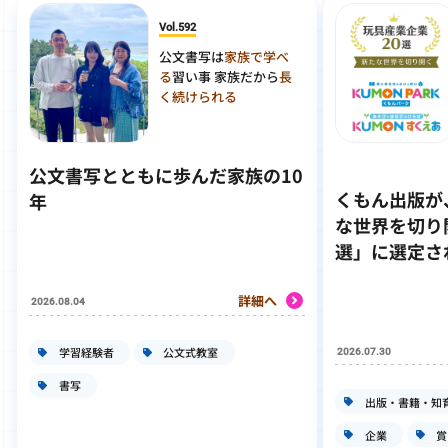
Vol.592
公文書写は
家族で学べ
る
習い事 家族だから
長
く続けられる
公文書写とともに歩んだ家族の10
くもん出版が
年
な世界を切り
選」に選定さ
詳細へ
2026.08.04
学習経験者
公文式教室
2026.07.30
書写
出版・書籍・知
企業
賞