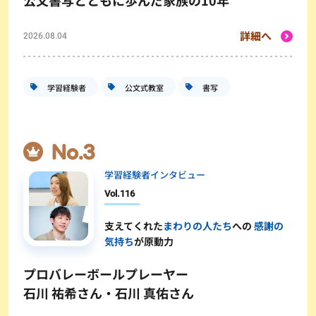
公文書写とともに歩んだ家族の10年
詳細へ
2026.08.04
学習経験者
公文式教室
書写
学習経験者インタビュー
Vol.
116
支えてくれた
まわりの人たち
への
感謝の
気持ち
が原動力
プロバレーボールプレーヤー
石川 祐希さん・石川 真佑さん