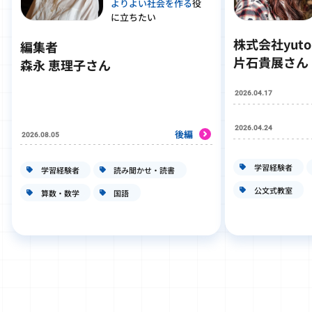
よりよい社会を作る
役
に立ちたい
株式会社yut
編集者
片石貴展さん
森永 恵理子さん
2026.04.17
2026.04.24
後編
2026.08.05
学習経験者
学習経験者
読み聞かせ・読書
公文式教室
算数・数学
国語