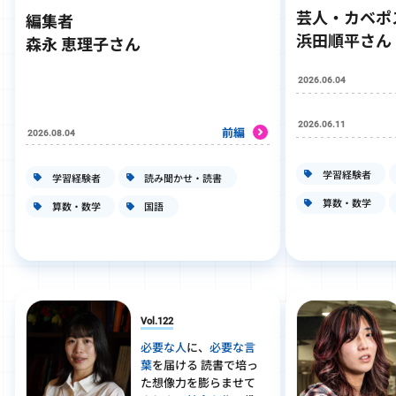
芸人・カベポ
編集者
浜田順平さん
森永 恵理子さん
2026.06.04
2026.06.11
前編
2026.08.04
学習経験者
学習経験者
読み聞かせ・読書
算数・数学
算数・数学
国語
Vol.122
必要な人
に、
必要な言
葉
を届ける 読書で培っ
た想像力を膨らませて