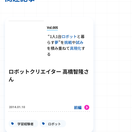
Vol.005
“1人1台
ロボット
と暮
らす
夢
”を
挑戦
や
試み
を積み重ねて
具現化
す
る
ロボットクリエイター 高橋智隆さ
ん
前編
2014.01.10
学習経験者
ロボット