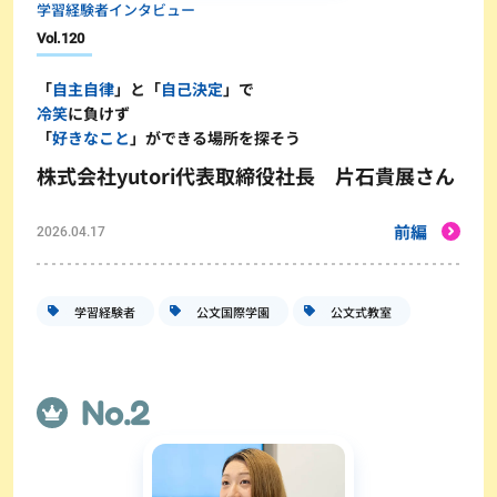
学習経験者インタビュー
Vol.
120
「
自主自律
」と「
自己決定
」で
冷笑
に負けず
「
好きなこと
」ができる場所を探そう
株式会社yutori代表取締役社長 片石貴展さん
前編
2026.04.17
学習経験者
公文国際学園
公文式教室