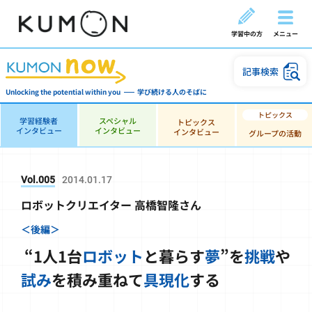
学習中の方
メニュー
記事検索
Unlocking the potential within you
学び続ける人のそばに
学習経験者
スペシャル
トピックス
インタビュー
インタビュー
インタビュー
グループの活動
Vol.005
2014.01.17
ロボットクリエイター 高橋智隆さん
＜後編＞
“1人1台
ロボット
と暮らす
夢
”を
挑戦
や
試み
を積み重ねて
具現化
する