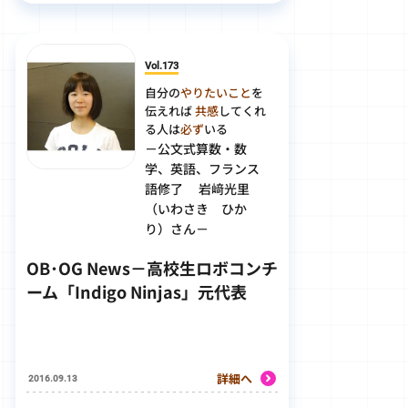
Vol.173
自分の
やりたいこと
を
伝えれば
共感
してくれ
る人は
必ず
いる
－公文式算数・数
学、英語、フランス
語修了 岩﨑光里
（いわさき ひか
り）さん－
OB･OG News－高校生ロボコンチ
ーム「Indigo Ninjas」元代表
詳細へ
2016.09.13