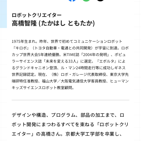
ロボットクリエイター
高橋智隆 (たかはし ともたか)
1975年生まれ。昨年、世界で初めてコミュニケーションロボット
『キロボ』（トヨタ自動車・電通との共同開発）が宇宙に到達。ロボ
カップ世界大会5年連続優勝。米TIME誌「2004年の発明」、ポピュ
ラーサイエンス誌「未来を変える33人」に選定。『エボルタ』によ
るグランドキャニオン登頂、ル・マン24時間走行等に成功しギネス
世界記録認定。現在、（株）ロボ・ガレージ代表取締役、東京大学先
端研特任准教授、福山大学／大阪電気通信大学客員教授、ヒューマン
キッズサイエンスロボット教室顧問。
デザインや構造、プログラム、部品の加工まで、ロ
ボット開発にまつわるすべてを束ねる「ロボットクリ
エイター」の高橋さん。京都大学工学部を卒業し、