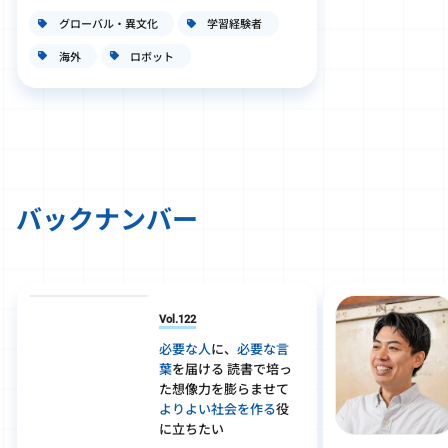
グローバル・異文化
学習経験者
海外
ロボット
バックナンバー
Vol.122
必要な人
に、
必要な言
葉
を届ける 読書で培っ
た想像力を膨らませて
よりよい社会を作る
役
に立ちたい