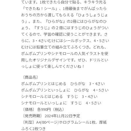
ています。1枚できたら自分で貼る、キラキラ光る
「できたね！シール」、1冊最後までがんばったら
おうちの方から渡してもらえる「ひょうしょうじょ
う」。また、『ひらがな』の2冊にはひらがなのひ
ょう、『すうじ』の２冊にはすうじのひょうがつい
てくるので、学習の確認に使うことができます。さ
らに、3・4さいむけにはシールボックス、4・5さい
むけには鉛筆立ての組み立てふろくつき。どれも、
ポムポムプリンやシナモロールの人気イラストを使
用したオリジナルデザインです。ぜひ、ドリルとい
っしょに使って楽しんでくださいね！
〔商品名〕
ポムポムプリンとはじめる ひらがな 3・4さい
ポムポムプリンといっしょに ひらがな 4・5さい
シナモロールとはじめる すうじ 3・4さい
シナモロールといっしょに すうじ 4・5さい
〔価格〕 各990円（税込）
〔発売時期〕 2024年11月22日予定
〔判型〕A4/80ページ/ホログラムシール1枚、厚紙
ふろく2枚つき