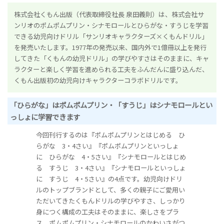
株式会社くもん出版（代表取締役社長 泉田義則）は、株式会社サ
ンリオのポムポムプリン・シナモロールとひらがな・すうじを学習
できる幼児向けドリル「サンリオキャラクターズ×くもんドリル」
を発売いたします。1977年の発売以来、国内外で1億冊以上を発行
してきた「くもんの幼児ドリル」の学びやすさはそのままに、キャ
ラクターと楽しく学習を進められる工夫をふんだんに盛り込んだ、
くもん出版初の幼児向けキャラクターコラボドリルです。
「ひらがな」はポムポムプリン・「すうじ」はシナモロールとい
っしょに学習できます
今回刊行するのは『ポムポムプリンとはじめる ひ
らがな 3・4さい』『ポムポムプリンといっしょ
に ひらがな 4・5さい』『シナモロールとはじめ
る すうじ 3・4さい』『シナモロールといっしょ
に すうじ 4・5さい』の4点です。幼児向けドリ
ルのトップブランドとして、多くの親子にご愛用い
ただいてきたくもんドリルの学びやすさ、しっかり
身につく構成の工夫はそのままに、楽しさをプラ
ス。ポムポムプリン・シナモロールのかわいさがつ