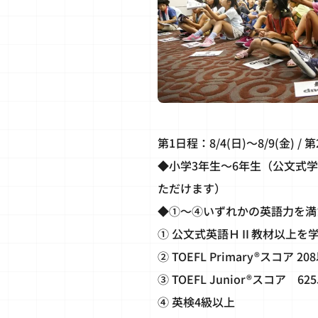
第1日程：8/4(日)～8/9(金) / 第
◆小学3年生～6年生（公文式
ただけます）
◆①～④いずれかの英語力を満
① 公文式英語ＨⅡ教材以上を
② TOEFL Primary®スコア 20
③ TOEFL Junior®スコア 62
④ 英検4級以上