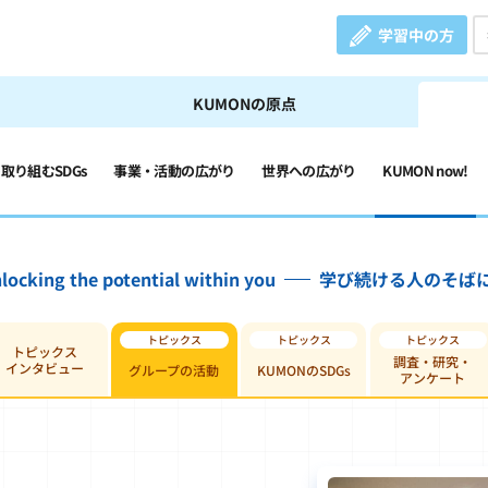
学習中の方
KUMONの原点
の取り組むSDGs
事業・活動の広がり
世界への広がり
KUMON now!
locking the potential within you
学び続ける人のそば
トピックス
調査・研究・
インタビュー
グループの活動
KUMONのSDGs
アンケート