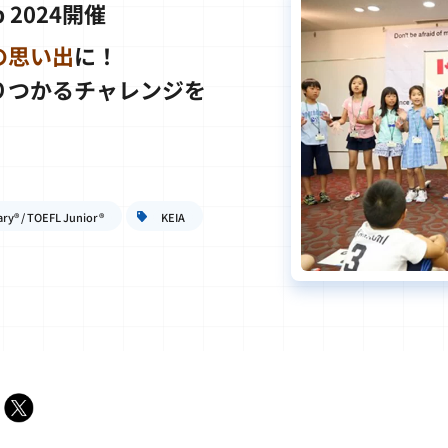
mp 2024開催
の思い出
に！
りつかるチャレンジを
ry® / TOEFL Junior®
KEIA