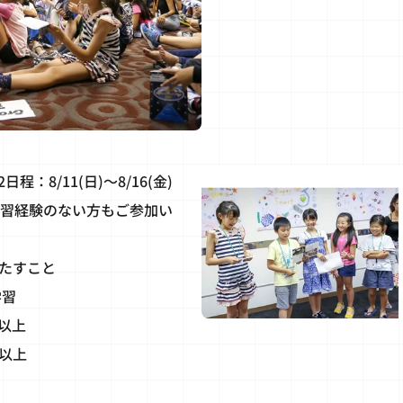
2日程：8/11(日)～8/16(金)
学習経験のない方もご参加い
たすこと
学習
8以上
5以上