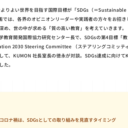
りよい世界を目指す国際目標が「SDGs（＝Sustainable De
企画では、各界のオピニオンリーダーや実践者の方々をお招きし
深め、世の中が求める「質の高い教育」を考えていきます。
学教育開発国際協力研究センター長で、SDGsの第4目標「
tion 2030 Steering Committee （ステアリング
て、KUMON 社長室長の徳永が対談。SDGs達成に向けて
した。
コロナ禍は、SDGsとしての取り組みを見直すタイミング