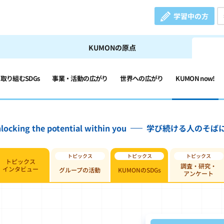
学習中の方
KUMONの原点
の取り組むSDGs
事業・活動の広がり
世界への広がり
KUMON now!
locking the potential within you
学び続ける人のそば
トピックス
調査・研究・
インタビュー
グループの活動
KUMONのSDGs
アンケート