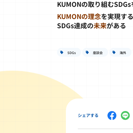
KUMONの取り組むSDG
KUMONの理念
を実現す
SDGs達成の
未来
がある
SDGs
座談会
海外
シェアする