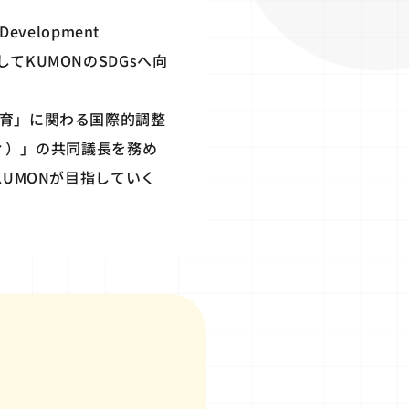
velopment
てKUMONのSDGsへ向
教育」に関わる国際的調整
コミッティ）」の共同議長を務め
KUMONが目指していく