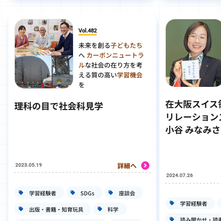
Vol.482
未来を創る
子どもたち
へ
カーボンニュートラ
ル
な社会の在り方を考
える質の高い
学習機会
を
在大阪スイス
理科の目で社会科見学
リレーション
小谷 みなみ
詳細へ
2023.05.19
2024.07.26
学習経験者
SDGs
座談会
学習経験者
出版・書籍・知育玩具
科学
読み聞かせ・読