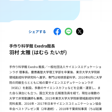
シェアする
手作り科学館 Exedra館長
羽村 太雅 (はむら たいが)
手作り科学館 Exedra 館長／一般社団法人サイエンスエデュケーショ
ンラボ 理事長。慶應義塾大学理工学部を卒業後、東京大学大学院新
領域創成科学研究科へ進学。専門は地球惑星科学。2010年6月に大学
院の同級生らとともに柏の葉サイエンスエデュケーションラボ
（KSEL）を創設。多数のサイエンスカフェなどを企画・運営し、ま
た自ら演台にも立つ。国立天文台 広報普及員を経て、現在は複数の
大学で非常勤講師も兼務。2015年東京大学大学院新領域創成科学研
究科長賞、2016年・2017年日本サイエンスコミュニケーション協会
年会ベストプレゼン賞（2年連続）、2018年千葉県知事賞（ちば起業