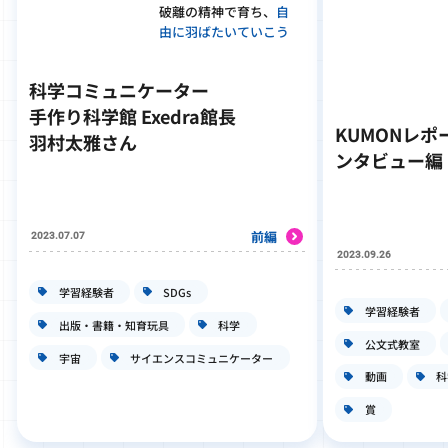
破離の精神で育ち、
自
由に羽ばたいていこう
科学コミュニケーター
手作り科学館 Exedra館長
KUMONレ
羽村太雅さん
ンタビュー編
前編
2023.07.07
2023.09.26
学習経験者
SDGs
学習経験者
出版・書籍・知育玩具
科学
公文式教室
宇宙
サイエンスコミュニケーター
動画
科
賞