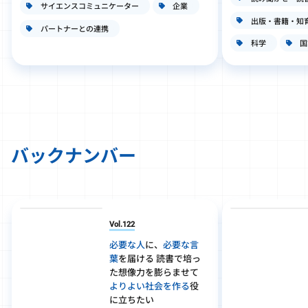
サイエンスコミュニケーター
企業
出版・書籍・知
パートナーとの連携
科学
国
バックナンバー
Vol.122
必要な人
に、
必要な言
葉
を届ける 読書で培っ
た想像力を膨らませて
よりよい社会を作る
役
に立ちたい