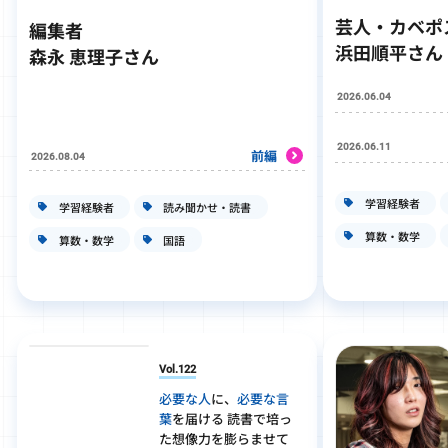
芸人・カベポ
編集者
浜田順平さん
森永 恵理子さん
2026.06.04
2026.06.11
前編
2026.08.04
学習経験者
学習経験者
読み聞かせ・読書
算数・数学
算数・数学
国語
Vol.122
必要な人
に、
必要な言
葉
を届ける 読書で培っ
た想像力を膨らませて