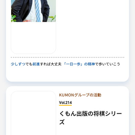
少しずつ
でも
前進
すれば大丈夫
「一日一歩」の精神
で歩いていこう
KUMONグループの活動
Vol.214
くもん出版の将棋シリー
ズ