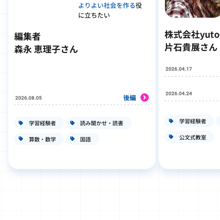
よりよい社会を作る
役
に立ちたい
株式会社yut
編集者
片石貴展さん
森永 恵理子さん
2026.04.17
2026.04.24
後編
2026.08.05
学習経験者
学習経験者
読み聞かせ・読書
公文式教室
算数・数学
国語