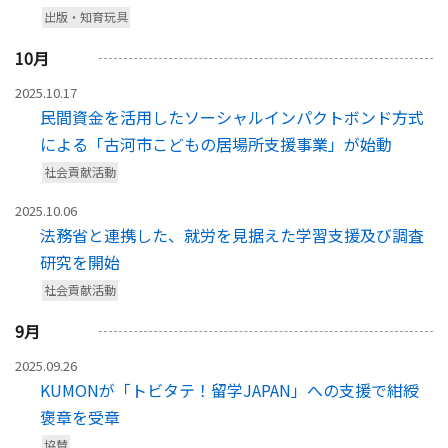
出版・知育玩具
10
月
2025.10.17
民間資金を活用したソーシャルインパクトボンド方式
による「古河市こどもの居場所支援事業」が始動
社会貢献活動
2025.10.06
法務省と連携した、就労を見据えた学習支援及び調査
研究を開始
社会貢献活動
9
月
2025.09.26
KUMONが「トビタテ！留学JAPAN」への支援で紺綬
褒章を受章
協賛