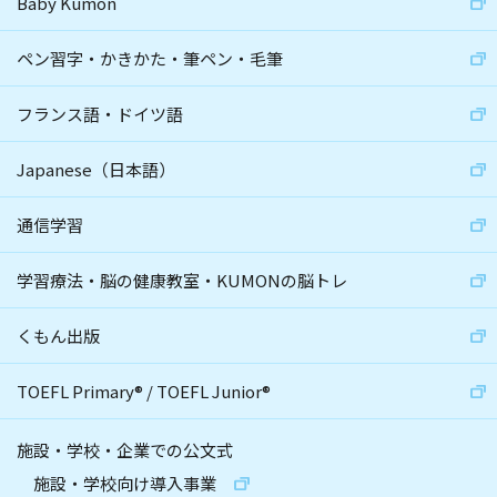
Baby Kumon
ペン習字・かきかた・筆ペン・毛筆
フランス語・ドイツ語
Japanese（日本語）
通信学習
学習療法・脳の健康教室・KUMONの脳トレ
くもん出版
TOEFL Primary
®
/
TOEFL Junior
®
施設・学校・企業での公文式
施設・学校向け導入事業