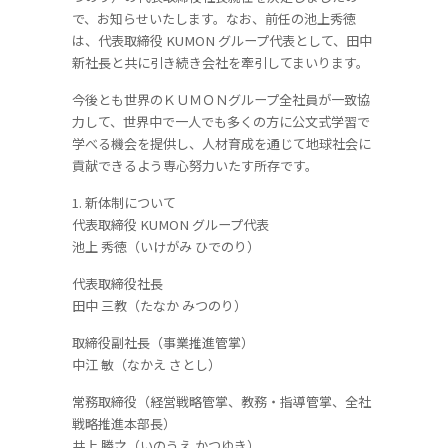
で、お知らせいたします。なお、前任の池上秀徳
は、代表取締役 KUMON グループ代表として、田中
新社長と共に引き続き会社を牽引してまいります。
今後とも世界のＫＵＭＯＮグループ全社員が一致協
力して、世界中で一人でも多くの方に公文式学習で
学べる機会を提供し、人材育成を通じて地球社会に
貢献できるよう専心努力いたす所存です。
1. 新体制について
代表取締役 KUMON グループ代表
池上 秀徳（いけがみ ひでのり）
代表取締役社長
田中 三教（たなか みつのり）
取締役副社長（事業推進管掌）
中江 敏（なかえ さとし）
常務取締役（経営戦略管掌、教務・指導管掌、全社
戦略推進本部長）
井上 勝之（いのうえ かつゆき）