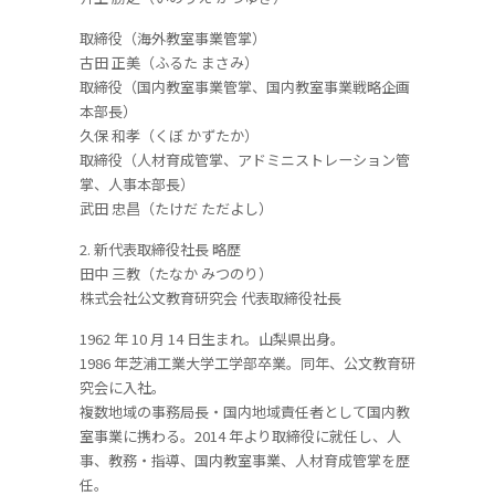
取締役（海外教室事業管掌）
古田 正美（ふるた まさみ）
取締役（国内教室事業管掌、国内教室事業戦略企画
本部長）
久保 和孝（くぼ かずたか）
取締役（人材育成管掌、アドミニストレーション管
掌、人事本部長）
武田 忠昌（たけだ ただよし）
2. 新代表取締役社長 略歴
田中 三教（たなか みつのり）
株式会社公文教育研究会 代表取締役社長
1962 年 10 月 14 日生まれ。山梨県出身。
1986 年芝浦工業大学工学部卒業。同年、公文教育研
究会に入社。
複数地域の事務局長・国内地域責任者として国内教
室事業に携わる。2014 年より取締役に就任し、人
事、教務・指導、国内教室事業、人材育成管掌を歴
任。