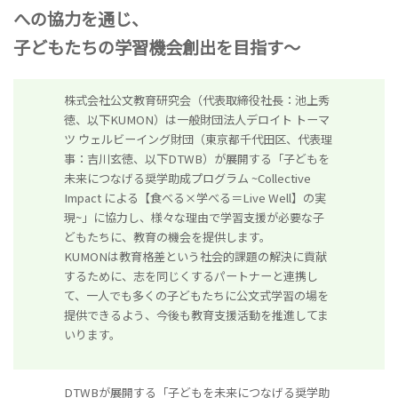
への協力を通じ、
子どもたちの学習機会創出を目指す～
株式会社公文教育研究会（代表取締役社長：池上秀
徳、以下KUMON）は一般財団法人デロイト トーマ
ツ ウェルビーイング財団（東京都千代田区、代表理
事：吉川玄徳、以下DTWB）が展開する「子どもを
未来につなげる奨学助成プログラム ~Collective
Impact による【食べる×学べる＝Live Well】の実
現~」に協力し、様々な理由で学習支援が必要な子
どもたちに、教育の機会を提供します。
KUMONは教育格差という社会的課題の解決に貢献
するために、志を同じくするパートナーと連携し
て、一人でも多くの子どもたちに公文式学習の場を
提供できるよう、今後も教育支援活動を推進してま
いります。
DTWBが展開する「子どもを未来につなげる奨学助