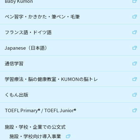
Baby Kumon
ペン習字・かきかた・筆ペン・毛筆
フランス語・ドイツ語
Japanese（日本語）
通信学習
学習療法・脳の健康教室・KUMONの脳トレ
くもん出版
TOEFL Primary
®
/
TOEFL Junior
®
施設・学校・企業での公文式
施設・学校向け導入事業