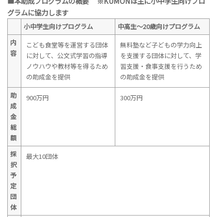
■本助成プログラムの概要 ※KUMONは主に小中学生向けプロ
グラムに協力します
小中学生向けプログラム
中高生～20歳向けプログラム
内
こども食堂等を運営する団体
無料塾など子どもの学力向上
容
に対して、公文式学習の指導
を支援する団体に対して、学
ノウハウや教材等を得るため
習支援・食事支援を行うため
の助成金を提供
の助成金を提供
助
900万円
300万円
成
金
総
額
採
最大10団体
択
予
定
団
体