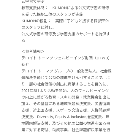
式学習で学ぶ
教育支援体制： KUMONによる公文式学習の研修
を受けた採択団体のスタッフが実施
KUMONの役割： 実際に子どもと接する採択団体
のスタッフに対し、
公文式学習の研修及び学習支援のサポートを提供す
る
＜参考情報＞
デロイト トーマツ ウェルビーイング財団（DTWB）
紹介
デロイト トーマツ グループの一般財団法人。社会課
題解決を通じて公益の増進をけん引することで、よ
り一層の社会価値の創出に貢献することを目的に、
2021年6月より活動を開始。人のウェルビーイング
の向上に繋がる教育・スキル開発・就業機会創出に
加え、その基盤にある地域課題解決支援、災害復興
支援、途上国支援、スポーツ交流支援、人権問題解
決支援、Diversity, Equity & Inclusion推進支援、環
境問題解決支援、及びその他の公益の増進を図る事
業に対する寄付、助成事業、社会課題解決事業を行