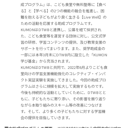
成プログラム」は、こども食堂や無料塾等に【食べ
る】と【学べる】の2つの機能の融合を推進し、困
難を抱える子どもがより良く生きる【Live Well】の
ための活動を応援する助成プログラムです。
KUMONはDTWBと連携し、公募を経て採択され
た、こども食堂等を運営する団体に対し、公文式学
習の研修、学習コンテンツの提供、及び教育支援の
サポートを行ってまいります。また、奨学助成金の
一部には本年3月末にDTWB内に設立した「KUMON
学び基金」から充当されます。
KUMONはDTWBと共同で、2022年6月よりこども食
堂向けの学習支援機能強化のコレクティブ・インパ
クト実証実験を実施してきました。今回の助成プロ
グラムはさらに規模を拡大して実施するものです。
今後も持続的な活動としていくために、DTWBとと
もに、子どもたちに寄り添い、その影響を振り返り
ながら本取り組みのスキーム等の改善につなげま
す。そして、より多くの子どもたちに対する学習機
会の提供を目指していきます。