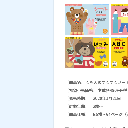
〔商品名〕 くもんのすくすくノート
〔希望小売価格〕 本体各480円+税
〔発売時期〕 2020年1月21日
〔対象年齢〕 2歳～
〔商品仕様〕 B5横・64ページ（