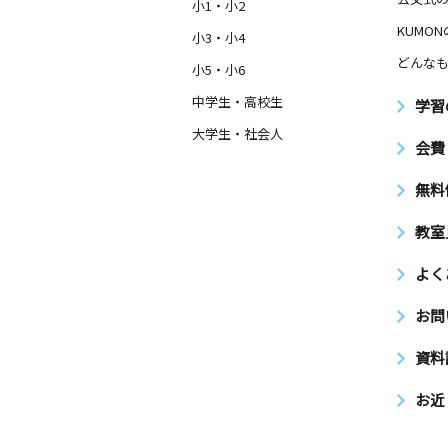
小1・小2
KUMO
小3・小4
どんなも
小5・小6
中学生・高校生
学習
大学生・社会人
会費
無料
教室
よく
お問
資料
お近