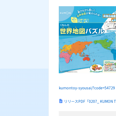
kumontoy-syousai/?code=54729
リリースPDF「0207_ KUMO