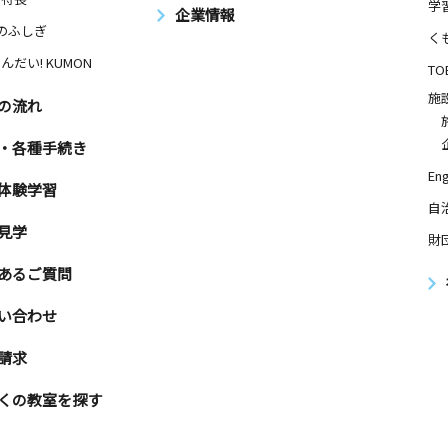
学
企業情報
Nのふしぎ
く
んだい! KUMON
TO
施
の流れ
・各種手続き
Eng
体験学習
自
見学
財
あるご質問
い合わせ
請求
くの教室を探す