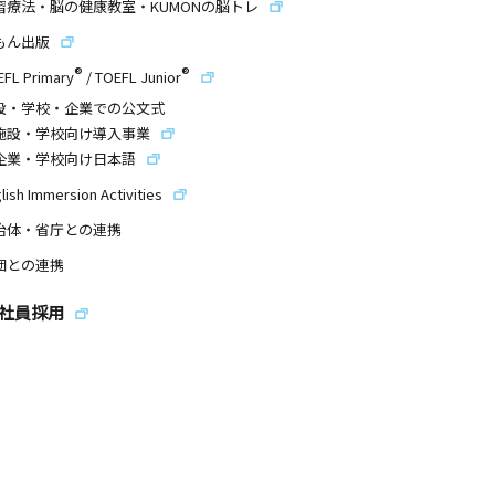
習療法・脳の健康教室・KUMONの脳トレ
もん出版
®
®
EFL Primary
/
TOEFL Junior
設・学校・企業での公文式
施設・学校向け導入事業
企業・学校向け日本語
lish Immersion Activities
治体・省庁との連携
団との連携
社員採用