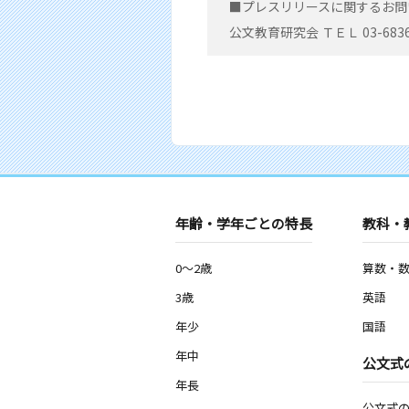
■プレスリリースに関するお問
公文教育研究会 ＴＥＬ 03-6836
年齢・学年ごとの特長
教科・
0～2歳
算数・
3歳
英語
年少
国語
年中
公文式
年長
公文式