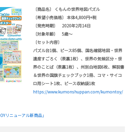
〔商品名〕 くもんの世界地図パズル
〔希望小売価格〕 本体4,800円+税
〔発売時期〕 2020年2月14日
〔対象年齢〕 5歳～
〔セット内容〕
パズル台1個、ピース85個、国名確認地図・世界
遺産すごろく（表裏1枚）、世界の気候区分・世
界のことば（表裏1枚）、州別白地図6枚、解説書
＆世界の国旗チェックブック1冊、コマ・サイコ
ロ用シート1枚、ピース収納袋1枚
https://www.kumonshuppan.com/kumontoy/
N TOYリニューアル新商品」