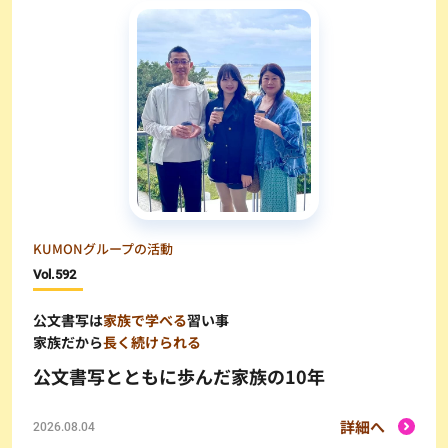
KUMONグループの活動
Vol.
592
公文書写は
家族で学べる
習い事
家族だから
長く続けられる
公文書写とともに歩んだ家族の10年
詳細へ
2026.08.04