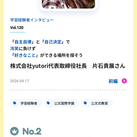
学習経験者インタビュー
Vol.
120
「
自主自律
」と「
自己決定
」で
冷笑
に負けず
「
好きなこと
」ができる場所を探そう
株式会社yutori代表取締役社長 片石貴展さん
前編
2026.04.17
学習経験者
公文国際学園
公文式教室