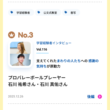
学習経験者
公文式教室
書写
学習経験者インタビュー
Vol.
116
支えてくれた
まわりの人たち
への
感謝の
気持ち
が原動力
プロバレーボールプレーヤー
石川 祐希さん・石川 真佑さん
後編
2025.12.26