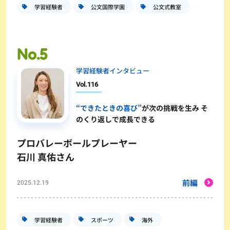
学習経験者
公文国際学園
公文式教室
学習経験者インタビュー
Vol.
116
“できたときの喜び”
が次の挑戦を生み そ
のくり返しで成長できる
プロバレーボールプレーヤー
石川 真佑さん
前編
2025.12.19
学習経験者
スポーツ
海外