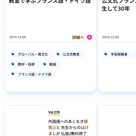
教室で学ぶフランス語・ドイツ語
公文式フラン
生して30年
詳細へ
2019.12.03
2016.12.20
グローバル・異文化
公文式教室
学習経験者
教材・指導
動画
フランス語・ドイツ語
Vol.278
外国語へのあくなき
探
究心
と 先生からの
はげ
まし
が 仏独2教科修了