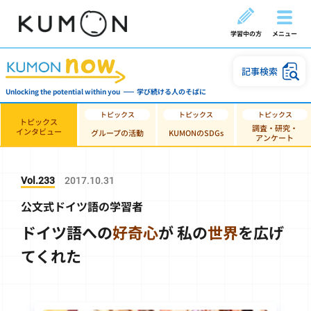
学習中の方
メニュー
記事検索
Unlocking the potential within you
学び続ける人のそばに
トピックス
調査・研究・
インタビュー
グループの活動
KUMONのSDGs
アンケート
Vol.233
2017.10.31
公文式ドイツ語の学習者
ドイツ語への
好奇心
が
私の
世界
を広げ
てくれた