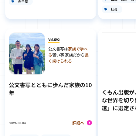
寺子屋
社員
Vol.592
公文書写は
家族で学べ
る
習い事 家族だから
長
く続けられる
公文書写とともに歩んだ家族の10
くもん出版が
年
な世界を切り
選」に選定さ
詳細へ
2026.08.04