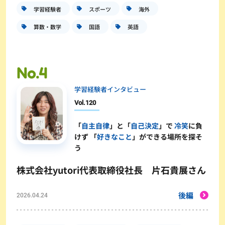
学習経験者
スポーツ
海外
算数・数学
国語
英語
学習経験者インタビュー
Vol.
120
「
自主自律
」と「
自己決定
」で
冷笑
に負
けず 「
好きなこと
」ができる場所を探そ
う
株式会社yutori代表取締役社長 片石貴展さん
後編
2026.04.24