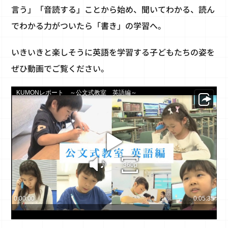
言う」「音読する」ことから始め、聞いてわかる、読ん
でわかる力がついたら「書き」の学習へ。
いきいきと楽しそうに英語を学習する子どもたちの姿を
ぜひ動画でご覧ください。
KUMONレポート ～公文式教室 英語編～
sha
play
sound
360p
0:00:00
0:05:35