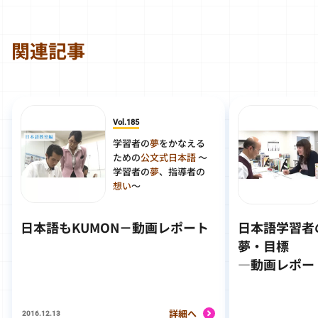
関連記事
Vol.185
学習者の
夢
をかなえる
ための
公文式日本語
～
学習者の
夢
、指導者の
想い
～
日本語もKUMON－動画レポート
日本語学習者
夢・目標
―動画レポー
詳細へ
2016.12.13