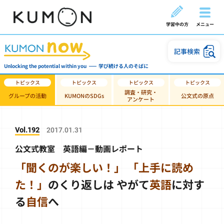
学習中の方
メニュー
記事検索
Unlocking the potential within you
学び続ける人のそばに
調査・研究・
グループの活動
KUMONのSDGs
公文式の原点
アンケート
Vol.192
2017.01.31
公文式教室 英語編－動画レポート
「聞くのが楽しい！」
「上手に読め
た！」
のくり返しは
やがて
英語
に対す
る
自信
へ