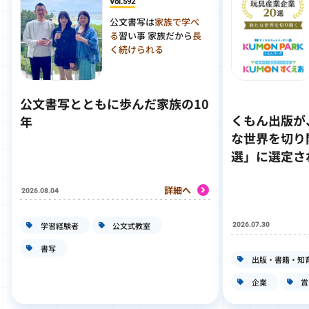
Vol.592
公文書写は
家族で学べ
る
習い事 家族だから
長
く続けられる
公文書写とともに歩んだ家族の10
くもん出版が
年
な世界を切り
選」に選定さ
詳細へ
2026.08.04
学習経験者
公文式教室
2026.07.30
書写
出版・書籍・知
企業
賞