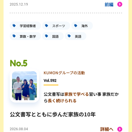
前編
2025.12.19
学習経験者
スポーツ
海外
算数・数学
国語
英語
KUMONグループの活動
Vol.
592
公文書写は
家族で学べる
習い事 家族だか
ら
長く続けられる
公文書写とともに歩んだ家族の10年
詳細へ
2026.08.04