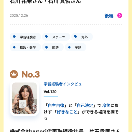
石川 祐希さん・石川 真佑さん
後編
2025.12.26
学習経験者
スポーツ
海外
算数・数学
国語
英語
学習経験者インタビュー
Vol.
120
「
自主自律
」と「
自己決定
」で
冷笑
に負
けず 「
好きなこと
」ができる場所を探そ
う
株式会社yutori代表取締役社長 片石貴展さん