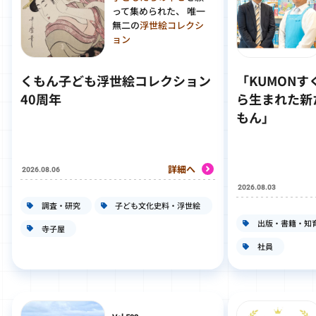
って集められた、 唯一
無二の
浮世絵コレクシ
ョン
くもん子ども浮世絵コレクション
「KUMON
40周年
ら生まれた新
もん」
詳細へ
2026.08.06
2026.08.03
調査・研究
子ども文化史料・浮世絵
出版・書籍・知
寺子屋
社員