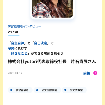
学習経験者インタビュー
Vol.
120
「
自主自律
」と「
自己決定
」で
冷笑
に負けず
「
好きなこと
」ができる場所を探そう
株式会社yutori代表取締役社長 片石貴展さん
前編
2026.04.17
学習経験者
公文国際学園
公文式教室