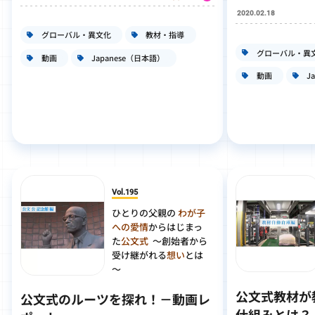
2020.02.18
グローバル・異文化
教材・指導
グローバル・異
動画
Japanese（日本語）
動画
J
Vol.195
ひとりの父親の
わが子
への愛情
から
はじまっ
た
公文式
～創始者から
受け継がれる
想い
とは
～
公文式教材が
公文式のルーツを探れ！－動画レ
仕組みとは？