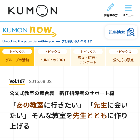
学習中の方
メニュー
記事検索
Unlocking the potential within you
学び続ける人のそばに
調査・研究・
グループの活動
KUMONのSDGs
公文式の原点
アンケート
Vol.167
2016.08.02
公文式教室の舞台裏－新任指導者のサポート編
「
あの教室
に行きたい」
「
先生
に会い
たい」
そんな教室を
先生ととも
に作り
上げる