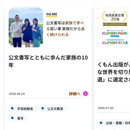
Vol.592
公文書写は
家族で学べ
る
習い事 家族だから
長
く続けられる
公文書写とともに歩んだ家族の10
くもん出版が
年
な世界を切り
選」に選定さ
詳細へ
2026.08.04
学習経験者
公文式教室
2026.07.30
書写
出版・書籍・知