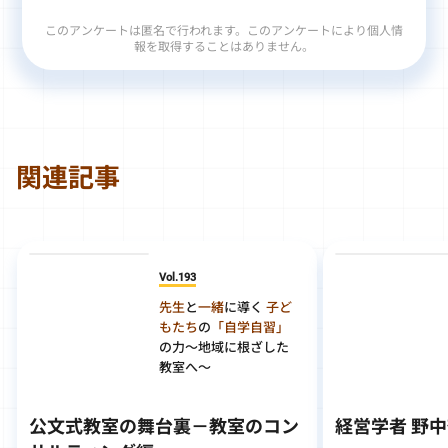
このアンケートは匿名で行われます。このアンケートにより個人情
報を取得することはありません。
関連記事
Vol.193
先生
と
一緒
に導く
子ど
もたち
の
「自学自習」
の力
～地域に根ざした
教室へ～
公文式教室の舞台裏－教室のコン
経営学者 野