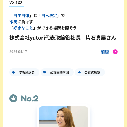
Vol.
120
「
自主自律
」と「
自己決定
」で
冷笑
に負けず
「
好きなこと
」ができる場所を探そう
株式会社yutori代表取締役社長 片石貴展さん
前編
2026.04.17
学習経験者
公文国際学園
公文式教室