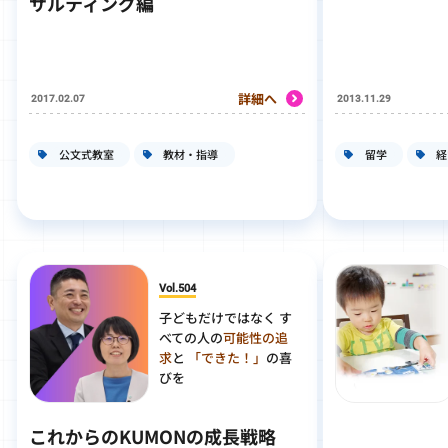
サルティング編
詳細へ
2017.02.07
2013.11.29
公文式教室
教材・指導
留学
経
Vol.504
子どもだけではなく す
べての人の
可能性の追
求
と
「できた！」
の喜
びを
これからのKUMONの成長戦略