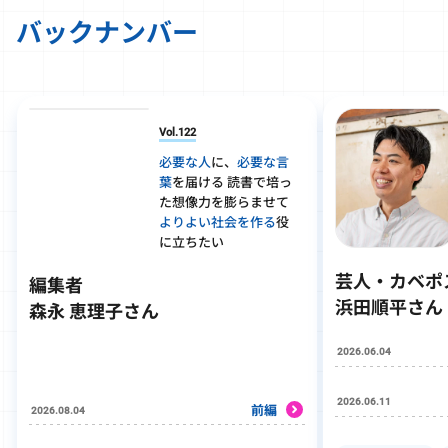
バックナンバー
Vol.122
必要な人
に、
必要な言
葉
を届ける 読書で培っ
た想像力を膨らませて
よりよい社会を作る
役
に立ちたい
芸人・カベポ
編集者
浜田順平さん
森永 恵理子さん
2026.06.04
2026.06.11
前編
2026.08.04