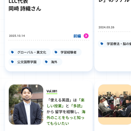
LLC代表
岡崎 詩織さん
2024.03.26
前編
2025.10.14
学習療法・脳の
グローバル・異文化
学習経験者
公文国際学園
海外
Vol.081
「使える英語」は
「楽
しい授業」
と
「多読」
から 留学を経験し、
海
外のことをもっと知っ
てもらいたい