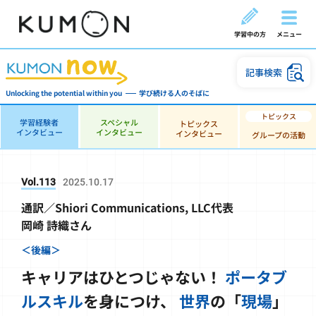
学習中の方
メニュー
記事検索
Unlocking the potential within you
学び続ける人のそばに
学習経験者
スペシャル
トピックス
インタビュー
インタビュー
インタビュー
グループの活動
Vol.113
2025.10.17
通訳／Shiori Communications, LLC代表
岡崎 詩織さん
＜後編＞
キャリアはひとつじゃない！
ポータブ
ルスキル
を身につけ、
世界
の「
現場
」