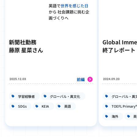
英語で
世界を感じた日
から 社会課題に挑む企
画づくりへ
新聞社勤務
Global Imme
藤原 星菜さん
終了レポート
前編
2025.12.03
2024.09.20
学習経験者
グローバル・異文化
グローバル・異
SDGs
KEIA
英語
TOEFL Primary®
海外
英