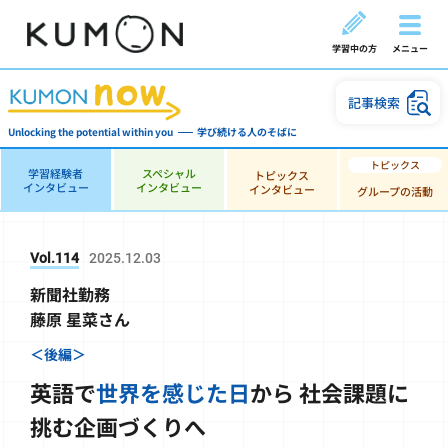
学習中の方
メニュー
記事検索
Unlocking the potential within you
学び続ける人のそばに
学習経験者
スペシャル
トピックス
インタビュー
インタビュー
インタビュー
グループの活動
Vol.114
2025.12.03
新聞社勤務
藤原 星菜さん
＜後編＞
英語で
世界を感じた日
から
社会課題に
挑む企画づくりへ