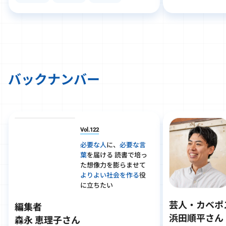
バックナンバー
Vol.122
必要な人
に、
必要な言
葉
を届ける 読書で培っ
た想像力を膨らませて
よりよい社会を作る
役
に立ちたい
芸人・カベポ
編集者
浜田順平さん
森永 恵理子さん