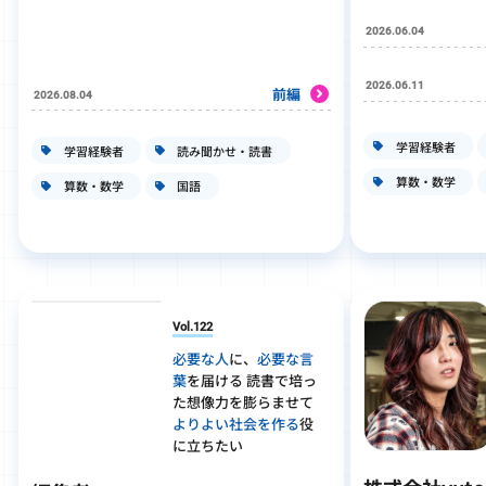
2026.06.04
2026.06.11
前編
2026.08.04
学習経験者
学習経験者
読み聞かせ・読書
算数・数学
算数・数学
国語
Vol.122
必要な人
に、
必要な言
葉
を届ける 読書で培っ
た想像力を膨らませて
よりよい社会を作る
役
に立ちたい