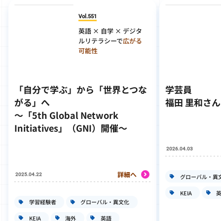
Vol.551
英語 × 自学 × デジタ
ルリテラシーで
広がる
可能性
「自分で学ぶ」から「世界とつな
学芸員
がる」へ
福田 里和さん
～「5th Global Network
Initiatives」（GNI）開催～
2026.04.03
詳細へ
2025.04.22
グローバル・異
KEIA
学習経験者
グローバル・異文化
KEIA
海外
英語