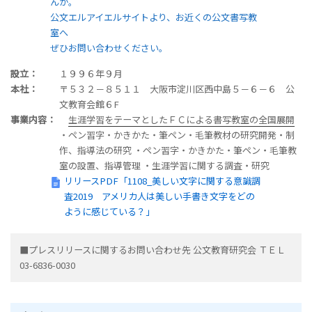
んか。
公文エルアイエルサイトより、お近くの公文書写教
室へ
ぜひお問い合わせください。
設立：
１９９６年９月
本社：
〒５３２－８５１１ 大阪市淀川区西中島５－６－６ 公
文教育会館６F
事業内容：
生涯学習をテーマとしたＦＣによる書写教室の全国展開
・ペン習字・かきかた・筆ペン・毛筆教材の研究開発・制
作、指導法の研究
・ペン習字・かきかた・筆ペン・毛筆教
室の設置、指導管理
・生涯学習に関する調査・研究
リリースPDF「1108_美しい文字に関する意識調
査2019 アメリカ人は美しい手書き文字をどの
ように感じている？」
■プレスリリースに関するお問い合わせ先
公文教育研究会 ＴＥＬ
03-6836-0030