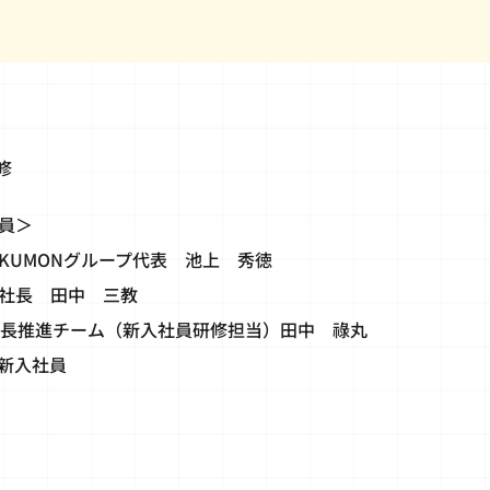
修
員＞
KUMONグループ代表 池上 秀徳
社長 田中 三教
成長推進チーム（新入社員研修担当）田中 祿丸
度新入社員