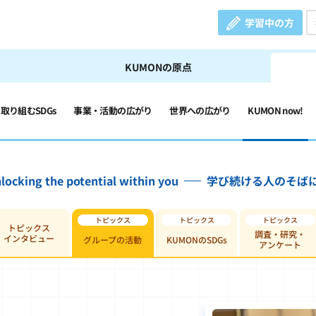
学習中の方
KUMONの原点
の取り組むSDGs
事業・活動の広がり
世界への広がり
KUMON now!
locking the potential within you
学び続ける人のそば
トピックス
調査・研究・
インタビュー
グループの活動
KUMONのSDGs
アンケート