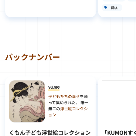
将棋
バックナンバー
Vol.593
子どもたちの幸せ
を願
って集められた、 唯一
無二の
浮世絵コレクシ
ョン
くもん子ども浮世絵コレクション
「KUMON