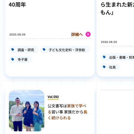
40周年
ら生まれた新
もん」
詳細へ
2026.08.06
2026.08.03
調査・研究
子ども文化史料・浮世絵
出版・書籍・知
寺子屋
社員
Vol.592
公文書写は
家族で学べ
る
習い事 家族だから
長
く続けられる