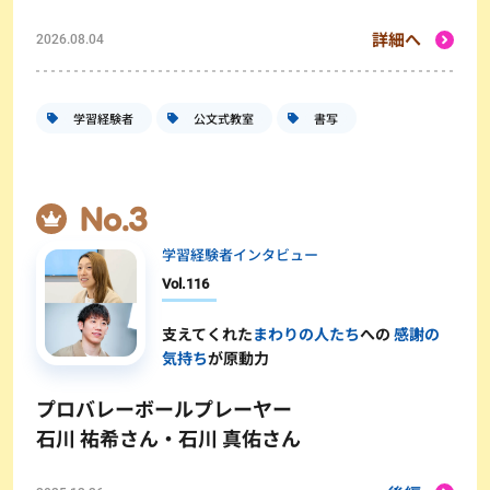
詳細へ
2026.08.04
学習経験者
公文式教室
書写
学習経験者インタビュー
Vol.
116
支えてくれた
まわりの人たち
への
感謝の
気持ち
が原動力
プロバレーボールプレーヤー
石川 祐希さん・石川 真佑さん