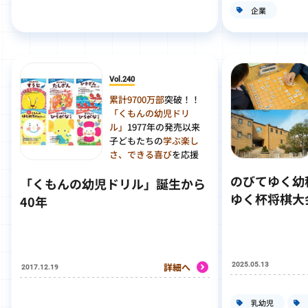
企業
Vol.240
累計9700万部
突破！！
「くもんの幼児ドリ
ル」
1977年の発売以来
子どもたちの
学ぶ楽し
さ、できる喜び
を応援
のびてゆく幼
「くもんの幼児ドリル」誕生から
ゆく杯将棋大
40年
2025.05.13
詳細へ
2017.12.19
乳幼児