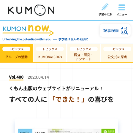
学習中の方
メニュー
記事検索
Unlocking the potential within you
学び続ける人のそばに
調査・研究・
グループの活動
KUMONのSDGs
公文式の原点
アンケート
Vol.480
2023.04.14
くもん出版のウェブサイトがリニューアル！
すべての人に
「できた！」
の喜びを