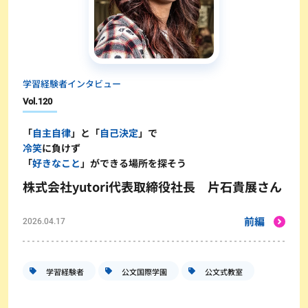
学習経験者インタビュー
Vol.
120
「
自主自律
」と「
自己決定
」で
冷笑
に負けず
「
好きなこと
」ができる場所を探そう
株式会社yutori代表取締役社長 片石貴展さん
前編
2026.04.17
学習経験者
公文国際学園
公文式教室