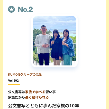
KUMONグループの活動
Vol.
592
公文書写は
家族で学べる
習い事
家族だから
長く続けられる
公文書写とともに歩んだ家族の10年