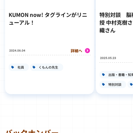
KUMON now! タグラインがリニ
特別対談
脳
ューアル！
授 中村克樹さ
織さん
詳細へ
2024.06.04
2025.05.23
社員
くもんの先生
出版・書籍・知
特別対談
バックナンバー