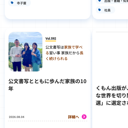
出版・書籍・知
寺子屋
社員
Vol.592
公文書写は
家族で学べ
る
習い事 家族だから
長
く続けられる
公文書写とともに歩んだ家族の10
くもん出版が
年
な世界を切り
選」に選定さ
詳細へ
2026.08.04