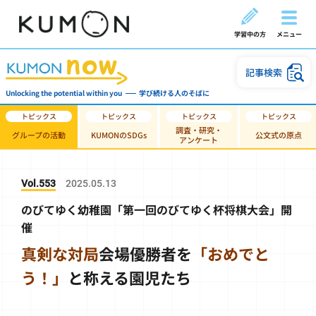
学習中の方
メニュー
記事検索
Unlocking the potential within you
学び続ける人のそばに
調査・研究・
グループの活動
KUMONのSDGs
公文式の原点
アンケート
Vol.553
2025.05.13
のびてゆく幼稚園「第一回のびてゆく杯将棋大会」開
催
真剣な対局
会場
優勝者を
「おめでと
う！」
と称える園児たち