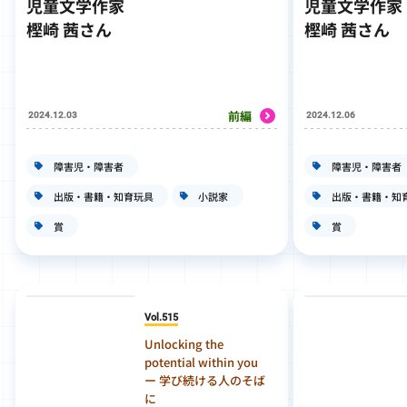
児童文学作家
児童文学作家
樫崎 茜さん
樫崎 茜さん
前編
2024.12.03
2024.12.06
障害児・障害者
障害児・障害者
出版・書籍・知育玩具
小説家
出版・書籍・知
賞
賞
Vol.515
Unlocking the
potential within you
ー 学び続ける人のそば
に