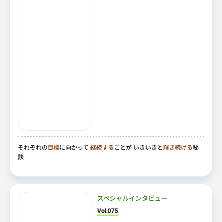
それぞれの
目標
に向かって
継続する
ことが いきいきと
輝き続ける
秘
訣
スペシャルインタビュー
Vol.075