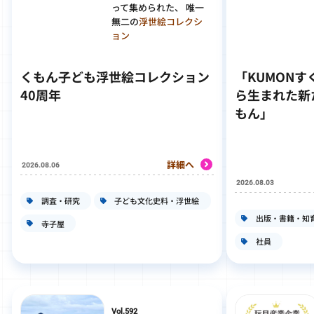
って集められた、 唯一
無二の
浮世絵コレクシ
ョン
くもん子ども浮世絵コレクション
「KUMON
40周年
ら生まれた新
もん」
詳細へ
2026.08.06
2026.08.03
調査・研究
子ども文化史料・浮世絵
出版・書籍・知
寺子屋
社員
Vol.592