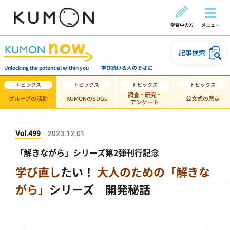
学習中の方
メニュー
記事検索
Unlocking the potential within you
学び続ける人のそばに
調査・研究・
グループの活動
KUMONのSDGs
公文式の原点
アンケート
Vol.499
2023.12.01
「解きながら」シリーズ第2弾刊行記念
学び直し
たい！
大人のための「解きな
がら」
シリーズ 開発秘話