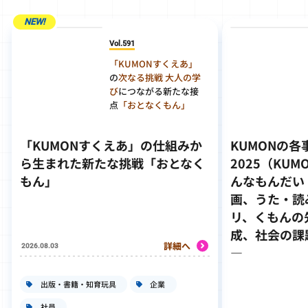
Vol.591
「KUMONすくえあ」
の
次なる挑戦
大人の学
び
につながる新たな接
点
「おとなくもん」
「KUMONすくえあ」の仕組みか
KUMONの
ら生まれた新たな挑戦「おとなく
2025（KU
もん」
んなもんだい
画、うた・読
リ、くもんの
成、社会の課
詳細へ
2026.08.03
―
出版・書籍・知育玩具
企業
社員