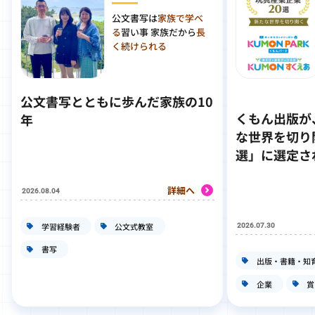
公文書写は
家族で学べ
る
習い事 家族だから
長
く続けられる
公文書写とともに歩んだ家族の10
くもん出版が
年
な世界を切り
選」に選定さ
詳細へ
2026.08.04
学習経験者
公文式教室
2026.07.30
書写
出版・書籍・知
企業
賞