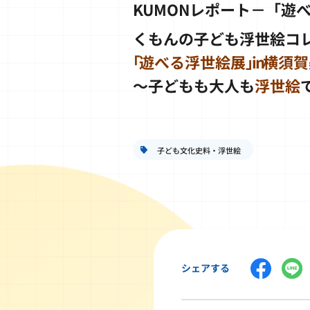
KUMONレポート－「遊
くもんの子ども浮世絵コ
｢
遊べる浮世絵展
｣in
横須賀
～子どもも大人も
浮世絵
子ども文化史料・浮世絵
シェアする