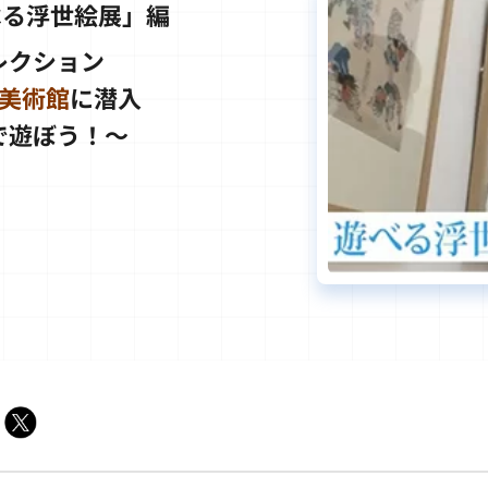
べる浮世絵展」編
レクション
美術館
に潜入
で遊ぼう！～