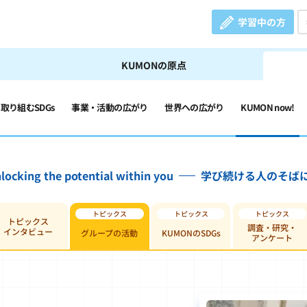
学習中の方
KUMONの原点
の取り組むSDGs
事業・活動の広がり
世界への広がり
KUMON now!
locking the potential within you
学び続ける人のそば
トピックス
調査・研究・
インタビュー
グループの活動
KUMONのSDGs
アンケート