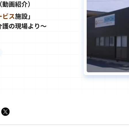
（動画紹介）
ービス
施設」
介護の現場より～