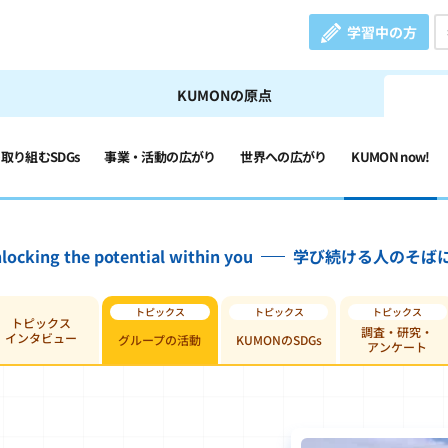
学習中の方
KUMONの原点
の取り組むSDGs
事業・活動の広がり
世界への広がり
KUMON now!
locking the potential within you
学び続ける人のそば
トピックス
調査・研究・
インタビュー
グループの活動
KUMONのSDGs
アンケート