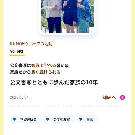
KUMONグループの活動
Vol.
592
公文書写は
家族で学べる
習い事
家族だから
長く続けられる
公文書写とともに歩んだ家族の10年
詳細へ
2026.08.04
学習経験者
公文式教室
書写