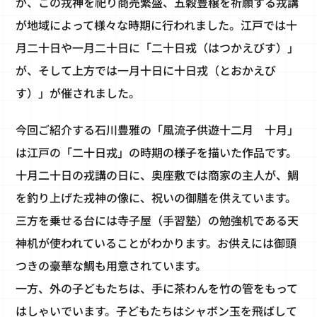
が、この戎神を祀り商売繁盛、五穀豊穣を祈願する戎講
が地域によって様々な時期に行われました。江戸では十
月二十日や一月二十日に「二十日戎（はつかえびす）」
が、そして上方では一月十日に十日戎（とおかえび
す）」が催されました。
今回ご紹介する石川豊雅の「風流子供遊十二月 十月」
は江戸の「二十日戎」の時期の様子を描いた作品です。
十月二十日の戎講の日に、奥座敷では商家の主人が、鯛
を釣り上げた戎神の像に、祝いの御膳を供えています。
三方を乗せる台には寺子屋（手習塾）の勉強机である天
神机が使われていることがわかります。お供えには御頭
つきの豪華な鯛も用意されています。
一方、外の子どもたちは、手に茶わんを竹の管をもって
はしゃいでいます。子どもたちはシャボン玉を飛ばして