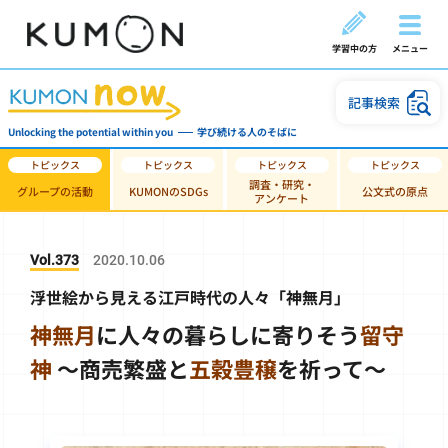
学習中の方
メニュー
記事検索
Unlocking the potential within you
学び続ける人のそばに
調査・研究・
グループの活動
KUMONのSDGs
公文式の原点
アンケート
Vol.373
2020.10.06
浮世絵から見える江戸時代の人々「神無月」
神無月
に人々の暮らしに寄りそう
留守
神
～商売繁盛と
五穀豊穣
を祈って～