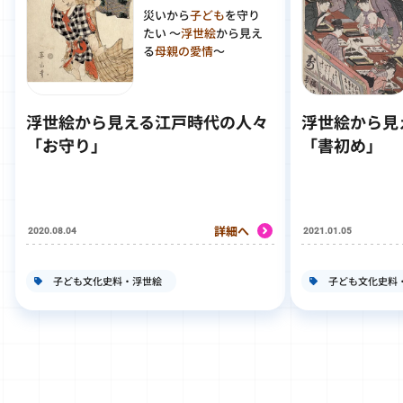
災いから
子ども
を守り
たい ～
浮世絵
から見え
る
母親の愛情
～
浮世絵から見える江戸時代の人々
浮世絵から見
「お守り」
「書初め」
詳細へ
2020.08.04
2021.01.05
子ども文化史料・浮世絵
子ども文化史料