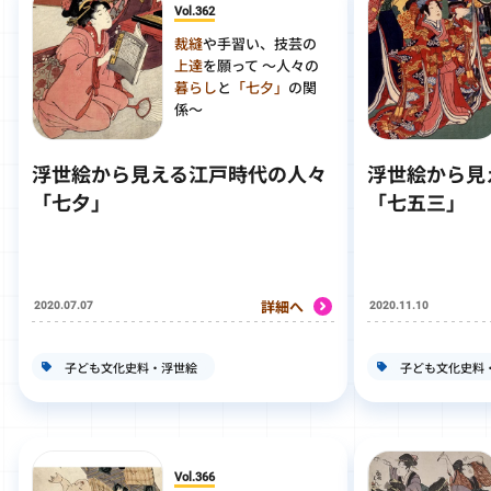
Vol.362
裁縫
や手習い、技芸の
上達
を願って ～人々の
暮らし
と
「七夕」
の関
係～
浮世絵から見える江戸時代の人々
浮世絵から見
「七夕」
「七五三」
詳細へ
2020.07.07
2020.11.10
子ども文化史料・浮世絵
子ども文化史料
Vol.366