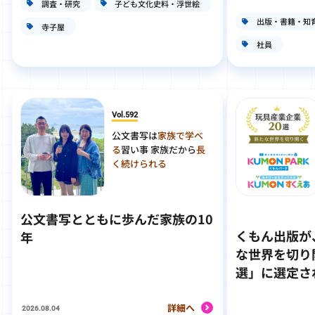
調査・研究
子ども文化史料・浮世絵
出版・書籍・知
寺子屋
社員
Vol.592
公文書写は
家族で学べ
る
習い事 家族だから
長
く続けられる
公文書写とともに歩んだ家族の10
くもん出版が
年
な世界を切り
選」に選定さ
詳細へ
2026.08.04