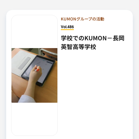
KUMONグループの活動
Vol.486
学校でのKUMON－長岡
英智高等学校