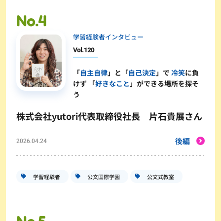
学習経験者インタビュー
Vol.
120
「
自主自律
」と「
自己決定
」で
冷笑
に負
けず 「
好きなこと
」ができる場所を探そ
う
株式会社yutori代表取締役社長 片石貴展さん
後編
2026.04.24
学習経験者
公文国際学園
公文式教室