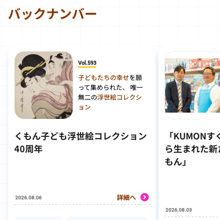
バックナンバー
Vol.593
子どもたちの幸せ
を願
って集められた、 唯一
無二の
浮世絵コレクシ
ョン
くもん子ども浮世絵コレクション
「KUMON
40周年
ら生まれた新
もん」
詳細へ
2026.08.06
2026.08.03