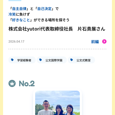
「
自主自律
」と「
自己決定
」で
冷笑
に負けず
「
好きなこと
」ができる場所を探そう
株式会社yutori代表取締役社長 片石貴展さん
前編
2026.04.17
学習経験者
公文国際学園
公文式教室