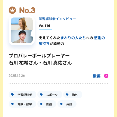
学習経験者インタビュー
Vol.
116
支えてくれた
まわりの人たち
への
感謝の
気持ち
が原動力
プロバレーボールプレーヤー
石川 祐希さん・石川 真佑さん
後編
2025.12.26
学習経験者
スポーツ
海外
算数・数学
国語
英語