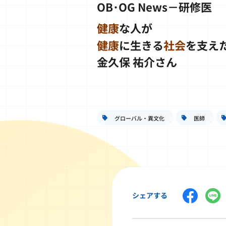
OB･OG News－研修医
健康
な人が
健康
に生きる
社会
を支え
金久保 祐介さん
グローバル・異文化
医師
シェアする