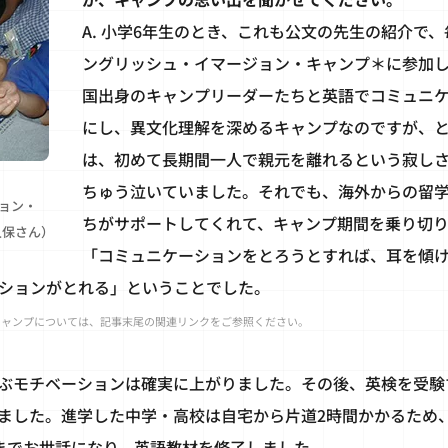
A. 小学6年生のとき、これも公文の先生の紹介で
ングリッシュ・イマージョン・キャンプ＊に参加
国出身のキャンプリーダーたちと英語でコミュニ
にし、異文化理解を深めるキャンプなのですが、
は、初めて長期間一人で親元を離れるという寂し
ちゅう泣いていました。それでも、海外からの留
ョン・
ちがサポートしてくれて、キャンプ期間を乗り切
久保さん）
「コミュニケーションをとろうとすれば、耳を傾
ションがとれる」ということでした。
キャンプについては、記事末尾の関連リンクをご参照ください。
ぶモチベーションは確実に上がりました。その後、英検を受験
ました。進学した中学・高校は自宅から片道2時間かかるため
までお世話になり、英語教材を修了しました。