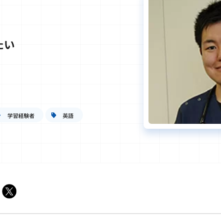
たい
学習経験者
英語