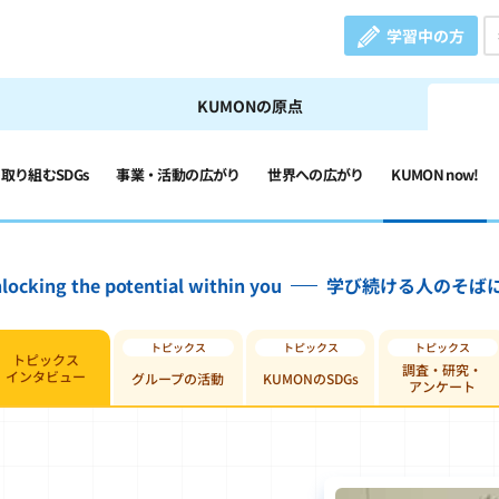
学習中の方
KUMONの原点
の取り組むSDGs
事業・活動の広がり
世界への広がり
KUMON now!
locking the potential within you
学び続ける人のそば
トピックス
調査・研究・
インタビュー
グループの活動
KUMONのSDGs
アンケート