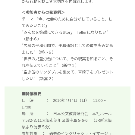
から行動をおこす大切さを再確認します。
＜参加者からの発表例＞
テーマ 「今、社会のために自分がしていること、し
てみたいこと」
“みんなを笑顔にできるStory Tellerになりたい”
（新小６）
“広島の平和公園で、平和通訳としての道を歩み始め
ました” （新小６）
“世界の児童労働について、その現実を知ること、そ
れを伝えていくこと” （新中１）
“空き缶のリングプルを集めて、車椅子をプレゼント
したい” （新高２）
■開催概要
日 時 ： 2010年4月4日（日） 11:00～
17:00
場 所 ： 日本公文教育研究会 本社ホール
〒532-8511大阪市淀川区西中島 5-6-6 （JR新大阪
駅より徒歩５分）
参加対象 ： 過去のイングリッシュ・イマージョ