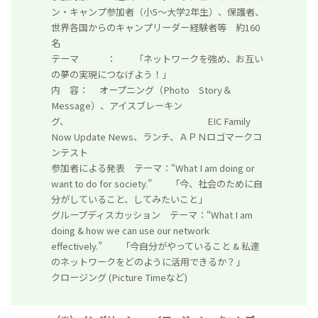
ン・キャンプ参加者（小5～大学2年生）、保護者、
世界各国からのキャンプリーダー経験者等 約160
名
テーマ ： 「ネットワークを強め、お互い
の夢の実現につなげよう！」
内 容： オープニング（Photo Story＆
Message）、アイスブレーキン
グ、 EIC Family
Now Update News、ランチ、ＡＰＮロゴマークコ
ンテスト
参加者による発表 テーマ：“What I am doing or
want to do for society.” 「今、社会のために自
分がしていること、してみたいこと」
グループディスカッション テーマ：“What I am
doing & how we can use our network
effectively.” 「今自分がやっていること & 私達
のネットワークをどのように活用できるか？」
クロージング (Picture Timeなど)