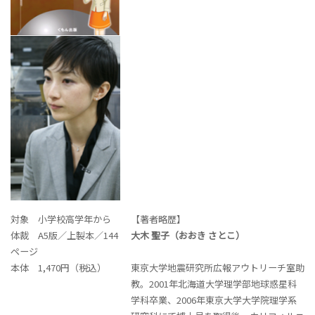
対象 小学校高学年から
【著者略歴】
体裁 A5版／上製本／144
大木 聖子（おおき さとこ）
ページ
本体 1,470円（税込）
東京大学地震研究所広報アウトリーチ室助
教。2001年北海道大学理学部地球惑星科
学科卒業、2006年東京大学大学院理学系