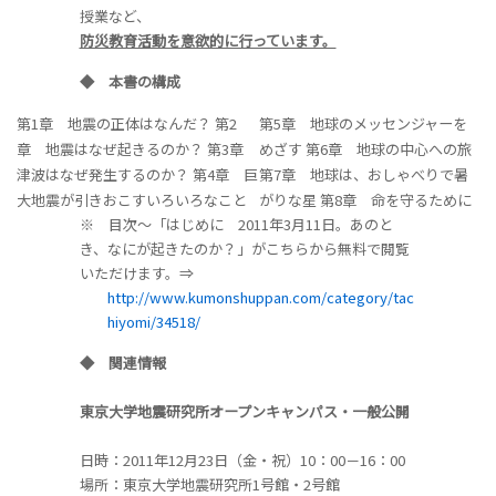
授業など、
防災教育活動を意欲的に行っています。
◆ 本書の構成
第1章 地震の正体はなんだ？
第2
第5章 地球のメッセンジャーを
章 地震はなぜ起きるのか？
第3章
めざす
第6章 地球の中心への旅
津波はなぜ発生するのか？
第4章 巨
第7章 地球は、おしゃべりで暑
大地震が引きおこすいろいろなこと
がりな星
第8章 命を守るために
※ 目次～「はじめに 2011年3月11日。あのと
き、なにが起きたのか？」がこちらから無料で閲覧
いただけます。⇒
http://www.kumonshuppan.com/category/tac
hiyomi/34518/
◆ 関連情報
東京大学地震研究所オープンキャンパス・一般公開
日時：2011年12月23日（金・祝）10：00－16：00
場所：東京大学地震研究所1号館・2号館