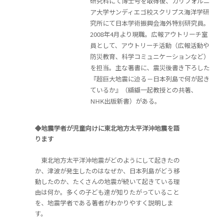
研究科にて博士号を取得後、カリフォルニ
ア大学サンディエゴ校スクリプス海洋学研
究所にて日本学術振興会海外特別研究員。
2008年4月より現職。広報アウトリーチ室
員として、アウトリーチ活動（広報活動や
防災教育、科学コミュニケーションなど）
を担当。主な著書に、震災後書き下ろした
『超巨大地震に迫る－日本列島で何が起き
ているか』（纐纈一起教授との共著、
NHK出版新書）がある。
◆地震学者が児童向けに東北地方太平洋沖地震を語
ります
東北地方太平洋沖地震がどのようにして起きたの
か、津波が発生したのはなぜか、日本列島がどう移
動したのか、たくさんの地震が続いて起きている理
由は何か。多くの子ども達が知りたがっていること
を、地震学者である著者がわかりやすく説明しま
す。