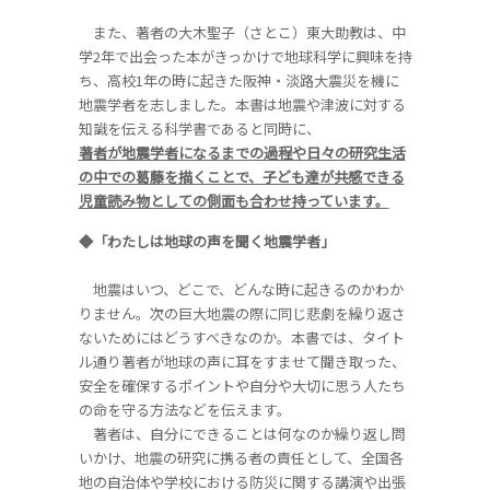
また、著者の大木聖子（さとこ）東大助教は、中
学2年で出会った本がきっかけで地球科学に興味を持
ち、高校1年の時に起きた阪神・淡路大震災を機に
地震学者を志しました。本書は地震や津波に対する
知識を伝える科学書であると同時に、
著者が地震学者になるまでの過程や日々の研究生活
の中での葛藤を描くことで、子ども達が共感できる
児童読み物としての側面も合わせ持っています。
◆「わたしは地球の声を聞く地震学者」
地震はいつ、どこで、どんな時に起きるのかわか
りません。次の巨大地震の際に同じ悲劇を繰り返さ
ないためにはどうすべきなのか。本書では、タイト
ル通り著者が地球の声に耳をすませて聞き取った、
安全を確保するポイントや自分や大切に思う人たち
の命を守る方法などを伝えます。
著者は、自分にできることは何なのか繰り返し問
いかけ、地震の研究に携る者の責任として、全国各
地の自治体や学校における防災に関する講演や出張