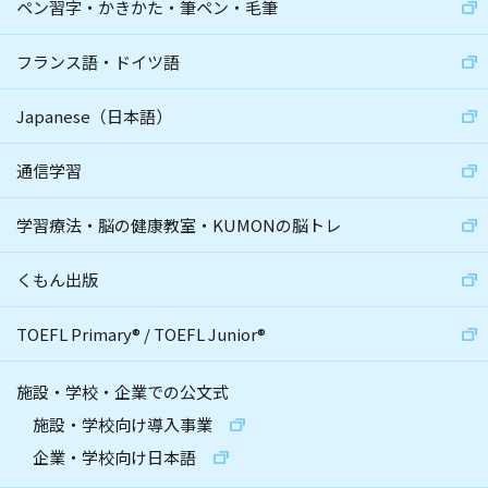
ペン習字・かきかた・筆ペン・毛筆
フランス語・ドイツ語
Japanese（日本語）
通信学習
学習療法・脳の健康教室・KUMONの脳トレ
くもん出版
TOEFL Primary
®
/
TOEFL Junior
®
施設・学校・企業での公文式
施設・学校向け導入事業
企業・学校向け日本語