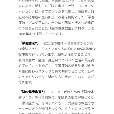
よる共同研究に参画。学習療法センターでは研究結
果によって誕生した「読み書き・計算・コミュニケ
ーション」によるプログラムを活用し、高齢者介護
施設へ認知症の進行抑止・改善を目的とした「学習
療法」プログラムと、自治体・団体・法人へ認知症
の予防を目的とした「脳の健康教室」プログラムを
2004年より提供しております。
「学習療法®」
…認知症の維持・改善をはかる非薬
物療法であり、日本とアメリカの約1,200の高齢者介
護施設で行われています。脳を活性化することで、
表情や意欲、会話、身辺自立といった生活の質を高
めていくことをめざし、学習療法の効果や気づきを
介護に関わるスタッフ全員で共有することで、日々
のケアやリハビリ、関わり方に活かしていくことが
できます。
「脳の健康教室®」
…シニア世代のための「脳の健
康づくり」を行う教室で、受講者の脳の健康づくり
（認知症予防）を図るとともに、受講者や教室サポ
ーターの方々が仲間をつくり、社会とのつながりを