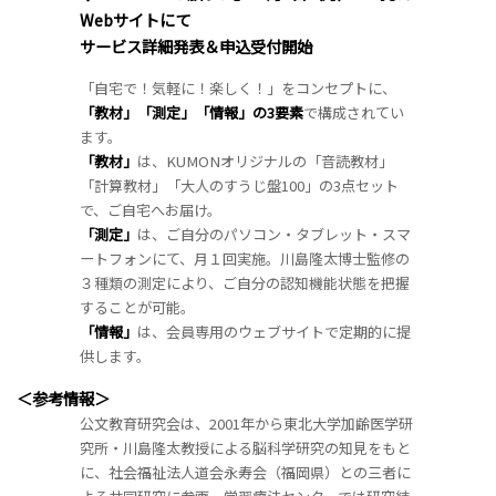
Webサイトにて
サービス詳細発表＆申込受付開始
「自宅で！気軽に！楽しく！」をコンセプトに、
「教材」「測定」「情報」の3要素
で構成されてい
ます。
「教材」
は、KUMONオリジナルの「音読教材」
「計算教材」「大人のすうじ盤100」の3点セット
で、ご自宅へお届け。
「測定」
は、ご自分のパソコン・タブレット・スマ
ートフォンにて、月１回実施。川島隆太博士監修の
３種類の測定により、ご自分の認知機能状態を把握
することが可能。
「情報」
は、会員専用のウェブサイトで定期的に提
供します。
＜参考情報＞
公文教育研究会は、2001年から東北大学加齢医学研
究所・川島隆太教授による脳科学研究の知見をもと
に、社会福祉法人道会永寿会（福岡県）との三者に