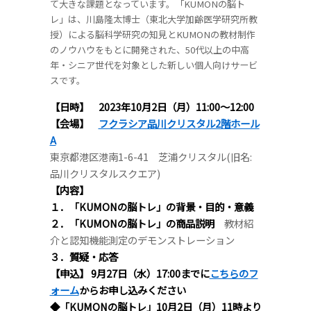
て大きな課題となっています。「KUMONの脳ト
レ」は、川島隆太博士（東北大学加齢医学研究所教
授）による脳科学研究の知見とKUMONの教材制作
のノウハウをもとに開発された、50代以上の中高
年・シニア世代を対象とした新しい個人向けサービ
スです。
【日時】 2023年10月2日（月）11:00～12:00
【会場】
フクラシア品川クリスタル2階ホール
A
東京都港区港南1-6-41 芝浦クリスタル(旧名:
品川クリスタルスクエア)
【内容】
１．「KUMONの脳トレ」の背景・目的・意義
２．「KUMONの脳トレ」の商品説明
教材紹
介と認知機能測定のデモンストレーション
３．質疑・応答
【申込】 9月27日（水）17:00までに
こちらのフ
ォーム
からお申し込みください
◆「KUMONの脳トレ」10月2日（月）11時より