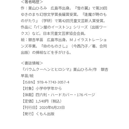
＜著者略歴＞
作：巣山ひろみ 広島市出身。『雪の翼』で第20回
ゆきのまち幻想文学賞長編賞受賞。『逢魔が時のも
のがたり』（学研）で第42回児童文芸新人賞受賞。
作品に『パン屋のイーストン』シリーズ（出版ワー
クス）など。日本児童文芸家協会会員。
絵：銀杏早苗 広島市出身。ＭＪイラストレーショ
ンズ卒業。『命のものさし』（今西乃子／著、合同
出版）の挿絵などを手がける。
＜書誌情報＞
『バウムクーヘンとヒロシマ』巣山ひろみ/作 銀杏
早苗/絵
【ISBN】978-4-7743-3057-4
【対象】小学中学年から
【体裁】四六判・ハードカバー・176 ページ
【定価】1,540円（税込）
【刊行日】2020年6月23日
【発行】くもん出版