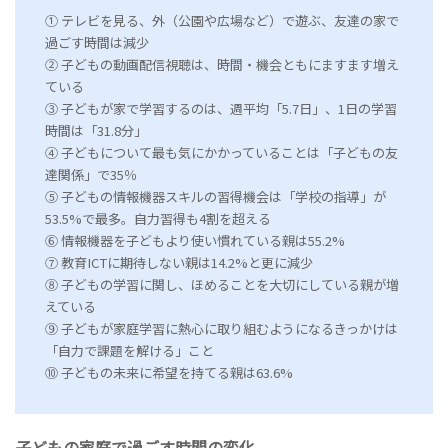
① テレビを見る、外（公園や広場など）で遊ぶ、友達の家で
過ごす時間は減少
② 子どもの動画配信視聴は、時間・機会ともにますます増え
ている
③ 子どもが家で学習するのは、週平均「5.7日」、1日の学習
時間は「31.8分」
④ 子どもについて最も気にかかっていることは「子どもの友
達関係」で35％
⑤ 子どもの情報機器スキルの習得機会は「学校の指導」が
53.5%で最多。自力習得も4割を超える
⑥ 情報機器を子どもより使い慣れている親は55.2%
⑦ 教育ICTに期待しない親は14.2%と更に減少
⑧ 子どもの学習に関し、ほめることを大切にしている親が増
えている
⑨ 子どもが家庭学習に熱心に取り組むようになるきっかけは
「自力で課題を解ける」こと
⑩ 子どもの未来に希望を持てる親は63.6%
子どもの家庭で過ごす時間の変化