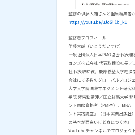
監修の伊藤大輔さんと担当編集者
https://youtu.be/uJo6li1b_kU
監修者プロフィール
伊藤大輔（いとうだいすけ）
一般社団法人日本PMO協会 代表
ョンズ株式会社 代表取締役社長／
社 代表取締役。慶應義塾大学経済
会社にて多数のグローバルプロジ
大学大学院国際マネジメント研究
学院 非常勤講師／国立群馬大学 
ント国際資格者（PMP®）、MB
ント実践講座』（日本実業出版社
の基本が面白いほど身につく本』（K
YouTubeチャンネルでプロジェ