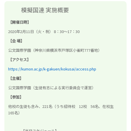
模擬国連 実施概要
【開催日時】
2020年2月11日（火・祝） 8：30～17：30
【会 場】
公文国際学園（神奈川県横浜市戸塚区小雀町777番地）
【アクセス】
https://kumon.ac.jp/k-gakuen/kokusai/access.php
【主催】
公文国際学園（生徒有志による実行委員会で運営）
【参加】
他校の生徒も含み、221名（うち招待校 12校 56名、在校生
165名）
【当日スケジュール】