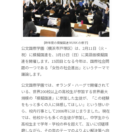
【昨年度の模擬国連 MUNK の様子】
公文国際学園（横浜市戸塚区）は、2月11日（火・
祝）に模擬国連を、3月15日（日）に英語版模擬国
連を開催します。15回目となる今年は、国際社会問
題の一つである「女性の社会進出」というテーマで
議論します。
公文国際学園では、オランダ・ハーグで開催されて
いる、世界200校以上の高校生が参加する世界最大
規模の「模擬国連」に参加した生徒が、「この経験
をもっと多くの人に体感してほしい」という想いか
ら、校内行事として2006年にはじまりました。現在
では、他校からも多くの生徒が参加し、中学生から
高校生まで学年・学校の枠を超えて、互いに切磋琢
磨しながら、その年のテーマのよりよい解決策へ向