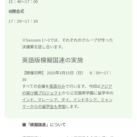
15：40～17：00
8)閉会式
17：20～17：30
※Session 1～3では、それぞれのグループが作った
決議案を話し合います。
英語版模擬国連の実施
【開催日時】 2020年3月15日（日） 8：30～17：
30
すべての会議を
英語のみ
で行います。今回は
アジア
の架け橋プロジェクト
から公文国際学園に留学中の
インド、マレーシア、タイ、インドネシア、ミャン
マーからの留学生も参加
します。
■「模擬国連」について