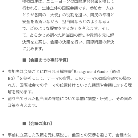
模擬国連は、ニューヨークの国際連合会議を模して
行われる、生徒主体の国際会議です。参加者一人ひ
とりが各国の「大使」の役割を担い、国民の幸福と
安全を背負いながら「担当国ならどのような考え
で、どのような提案をするか」を考えます。そし
て、あらかじめ調べた担当国の歴史や政策を元に解
決策を立案し、会議の決議を行い、国際問題の解決
に挑みます。
■【会議までの事前準備】
参加者は会議ごとに作られる解説書”Background Guide（通称
BG）”を参考にして、テーマの背景、このテーマの国際会議での扱わ
れ方、国際社会でのテーマの位置付けといった議題や会議に対する理
解を深めます。
割り当てられた担当国の課題について事前に調査・研究し、その国の
政策を考えます。
■【会議の流れ】
事前に立案した政策を元に演説し、他国との交渉を通じて、会議の決