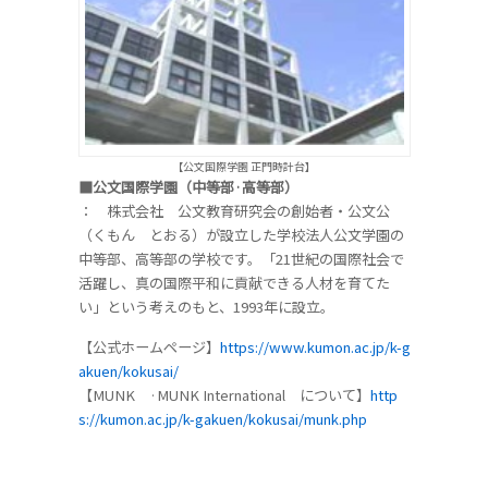
【公文国際学園 正門時計台】
■公文国際学園（中等部·高等部）
： 株式会社 公文教育研究会の創始者・公文公
（くもん とおる）が設立した学校法人公文学園の
中等部、高等部の学校です。「21世紀の国際社会で
活躍し、真の国際平和に貢献できる人材を育てた
い」という考えのもと、1993年に設立。
【公式ホームページ】
https://www.kumon.ac.jp/k-g
akuen/kokusai/
【MUNK ·MUNK International について】
http
s://kumon.ac.jp/k-gakuen/kokusai/munk.php