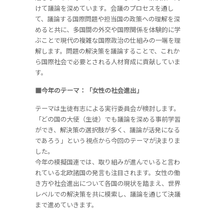
けて議論を深めています。会議のプロセスを通し
て、議論する国際問題や担当国の政策への理解を深
めると共に、多国間の外交や国際関係を体験的に学
ぶことで現代の複雑な国際政治の仕組みの一端を理
解します。問題の解決策を議論することで、これか
ら国際社会で必要とされる人材育成に貢献していま
す。
■今年のテーマ：
「女性の社会進出」
テーマは生徒有志による実行委員会が検討します。
「どの国の大使（生徒）でも議論を深める事前学習
ができ、解決策の選択肢が多く、議論が活発になる
であろう」という視点から今回のテーマが決まりま
した。
今年の模擬国連では、取り組みが進んでいると言わ
れている北欧諸国の発言も注目されます。女性の働
き方や社会進出について各国の現状を踏まえ、世界
レベルでの解決策を共に模索し、議論を通じて決議
まで進めていきます。