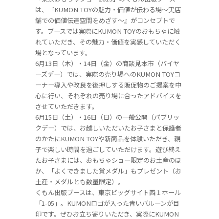
は、『KUMON TOYの魅力・価値が伝わる場～実店
舗での価値伝達空間をめざす～』がコンセプトで
す。ブースでは実際にKUMON TOYのおもちゃに触
れていただき、その魅力・価値を実感していただく
場となっています。
6月13日（木）・14日（金）の商談見本市（バイヤ
ーズデー）では、実際の売り場へのKUMON TOYコ
ーナー導入や改良を後押しする販促物のご提案を中
心に行い、それぞれの売り場に合ったアドバイスを
させていただきます。
6月15日（土）・16日（日）の一般公開（パブリッ
クデー）では、お越しいただいたお子さまと保護者
のかたにKUMON TOYや新商品を体験いただき、親
子で楽しい時間を過ごしていただけます。遊び終え
たお子さまには、おもちゃショー限定のお土産のほ
か、「よくできました賞メダル」もプレゼント（お
土産・メダルとも数量限定）。
くもん出版ブースは、東京ビッグサイト西１ホール
「1-05」。KUMONロゴが入った青いバルーンが目
印です。ぜひお立ち寄りいただき、実際にKUMON