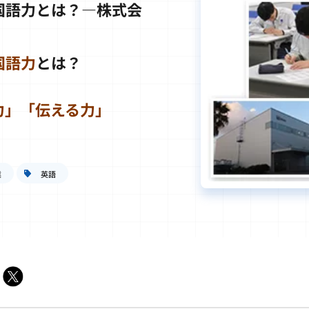
国語力とは？―株式会
国語力
とは？
力」「伝える力」
業
英語