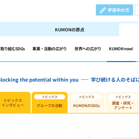
学習中の方
KUMONの原点
の取り組むSDGs
事業・活動の広がり
世界への広がり
KUMON now!
locking the potential within you
学び続ける人のそば
トピックス
調査・研究・
インタビュー
グループの活動
KUMONのSDGs
アンケート