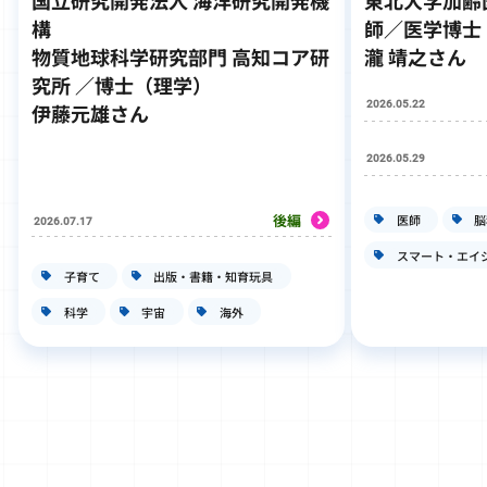
国立研究開発法人 海洋研究開発機
東北大学加齢
構
師／医学博士
物質地球科学研究部門 高知コア研
瀧 靖之さん
究所 ／博士（理学）
2026.05.22
伊藤元雄さん
2026.05.29
後編
医師
脳
2026.07.17
スマート・エイ
子育て
出版・書籍・知育玩具
科学
宇宙
海外