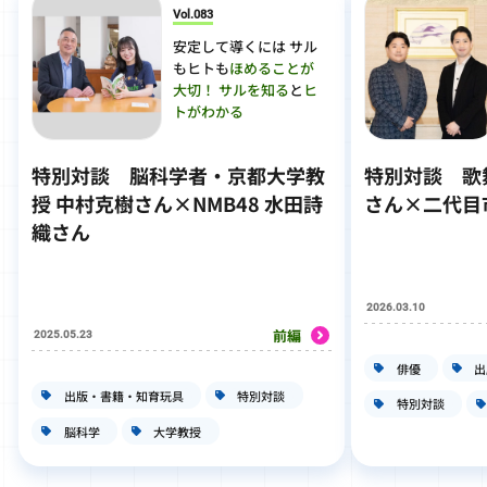
Vol.083
安定して導くには サル
もヒトも
ほめることが
大切！
サルを知る
と
ヒ
トがわかる
特別対談
脳科学者・京都大学教
特別対談
歌
授 中村克樹さん×NMB48 水田詩
さん×二代目
織さん
2026.03.10
前編
2025.05.23
俳優
出
出版・書籍・知育玩具
特別対談
特別対談
脳科学
大学教授