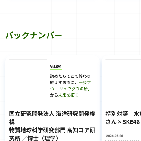
バックナンバー
Vol.091
諦めたらそこで終わり
絶えず愚直に、
一歩ず
つ
「リュウグウの砂」
から
未来を拓く
国立研究開発法人 海洋研究開発機
特別対談
水
構
さん×SKE4
物質地球科学研究部門 高知コア研
2026.06.26
究所 ／博士（理学）