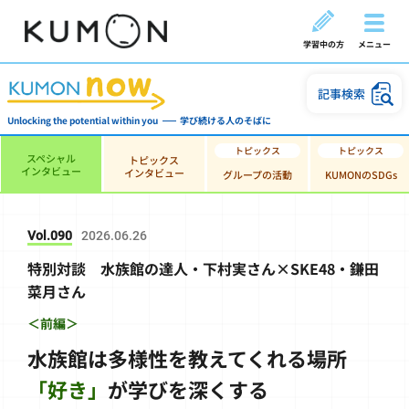
学習中の方
メニュー
記事検索
Unlocking the potential within you
学び続ける人のそばに
スペシャル
トピックス
インタビュー
インタビュー
グループの活動
KUMONのSDGs
Vol.090
2026.06.26
特別対談
水族館の達人・下村実さん×SKE48・鎌田
菜月さん
＜前編＞
水族館は多様性を教えてくれる場所
「好き」
が学びを深くする