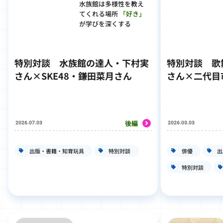
水族館は多様性を教え
てくれる場所
「好き」
が学びを深くする
特別対談
水族館の達人・下村実
特別対談
歌
さん×SKE48・鎌田菜月さん
さん×二代目
後編
2026.07.03
2026.03.03
出版・書籍・知育玩具
特別対談
俳優
出
特別対談