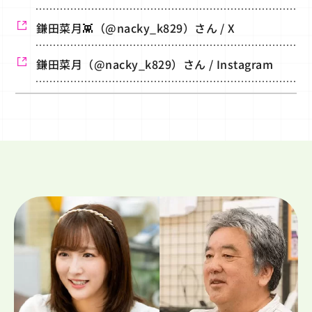
鎌田菜月👾（@nacky_k829）さん / X
鎌田菜月（@nacky_k829）さん / Instagram