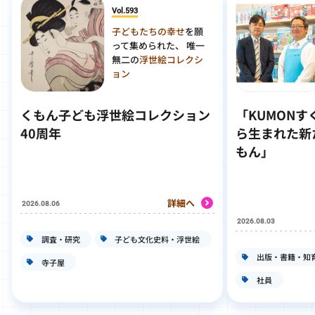
Vol.593
子どもたちの幸せ
を願
って集められた、 唯一
無二の
浮世絵コレクシ
ョン
くもん子ども浮世絵コレクション
「KUMON
40周年
ら生まれた新
もん」
詳細へ
2026.08.06
2026.08.03
調査・研究
子ども文化史料・浮世絵
出版・書籍・知
寺子屋
社員