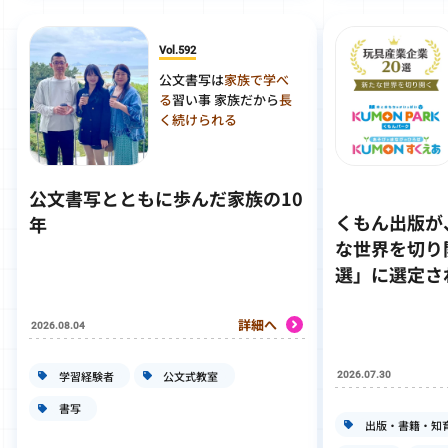
Vol.592
公文書写は
家族で学べ
る
習い事 家族だから
長
く続けられる
公文書写とともに歩んだ家族の10
くもん出版が
年
な世界を切り
選」に選定さ
詳細へ
2026.08.04
学習経験者
公文式教室
2026.07.30
書写
出版・書籍・知