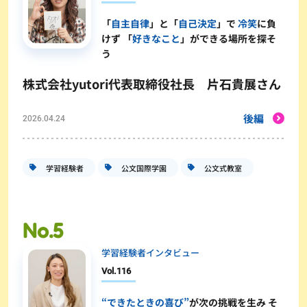
「
自主自律
」と「
自己決定
」で
冷笑
に負
けず 「
好きなこと
」ができる場所を探そ
う
株式会社yutori代表取締役社長 片石貴展さん
後編
2026.04.24
学習経験者
公文国際学園
公文式教室
学習経験者インタビュー
Vol.
116
“できたときの喜び”
が次の挑戦を生み そ