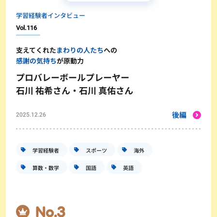
学習経験者インタビュー
Vol.
116
支えてくれた
まわりの人たち
への
感謝の気持ち
が原動力
プロバレーボールプレーヤー
石川 祐希さん・石川 真佑さん
後編
2025.12.26
学習経験者
スポーツ
海外
算数・数学
国語
英語