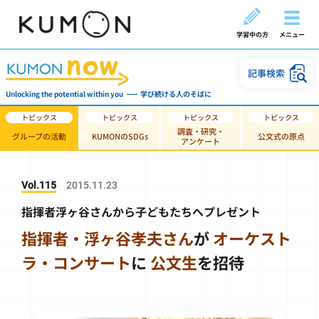
学習中の方
メニュー
記事検索
Unlocking the potential within you
学び続ける人のそばに
調査・研究・
グループの活動
KUMONのSDGs
公文式の原点
アンケート
Vol.115
2015.11.23
指揮者浮ヶ谷さんから子どもたちへプレゼント
指揮者・浮ヶ谷孝夫さん
が
オーケスト
ラ・
コンサート
に
公文生
を招待