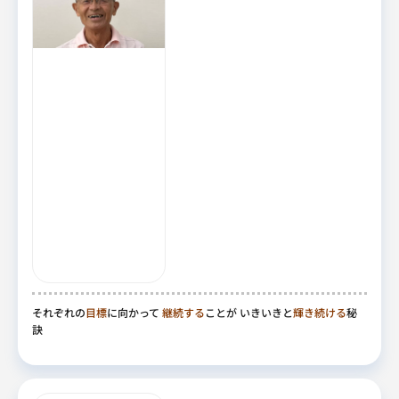
それぞれの
目標
に向かって
継続する
ことが いきいきと
輝き続ける
秘
訣