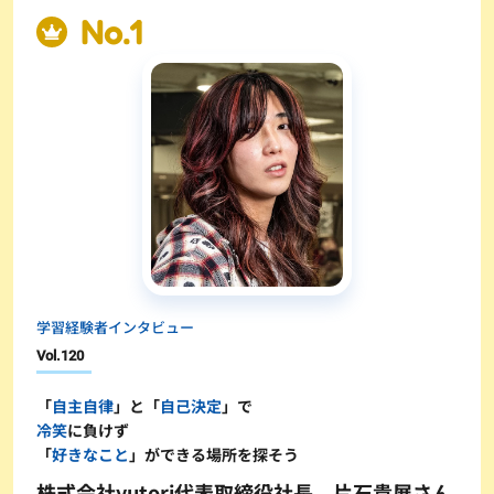
学習経験者インタビュー
Vol.
120
「
自主自律
」と「
自己決定
」で
冷笑
に負けず
「
好きなこと
」ができる場所を探そう
株式会社yutori代表取締役社長 片石貴展さん