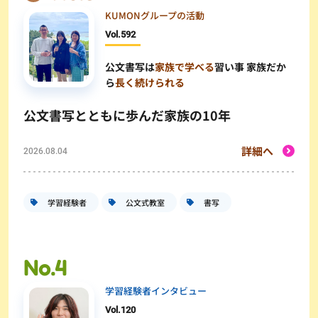
KUMONグループの活動
Vol.
592
公文書写は
家族で学べる
習い事 家族だか
ら
長く続けられる
公文書写とともに歩んだ家族の10年
詳細へ
2026.08.04
学習経験者
公文式教室
書写
学習経験者インタビュー
Vol.
120