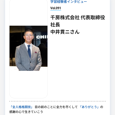
学習経験者インタビュー
Vol.091
千房株式会社 代表取締役
社長
中井貫ニさん
「全人格格闘技」
目の前のことに全力を尽くして
「ありがとう」
の
感謝の心で生きていこう