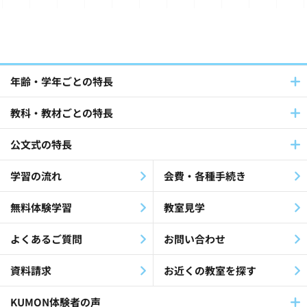
国語(39)
英語(140)
フランス語・ドイツ語(12)
パートナーとの連携(42)
年齢・学年ごとの特長
教科・教材ごとの特長
社員採用(9)
公文式教室(102)
公文式の特長
障害児・障害者(60)
教材・指導(27)
学習の流れ
会費・各種手続き
公文公(35)
就労支援(24)
無料体験学習
教室見学
最終教材修了生(26)
KEIA(41)
よくあるご質問
お問い合わせ
認知症(26)
歌(12)
資料請求
お近くの教室を探す
放課後等デイサービス(19)
KUMON体験者の声