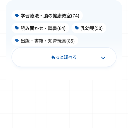
学習療法・脳の健康教室(74)
読み聞かせ・読書(64)
乳幼児(50)
出版・書籍・知育玩具(85)
施設・学校・企業での公文式(99)
もっと調べる
子ども文化史料・浮世絵(50)
書写(34)
TOEFL Primary® / TOEFL Junior®(32)
Japanese（日本語）(20)
算数・数学(49)
Baby Kumon(8)