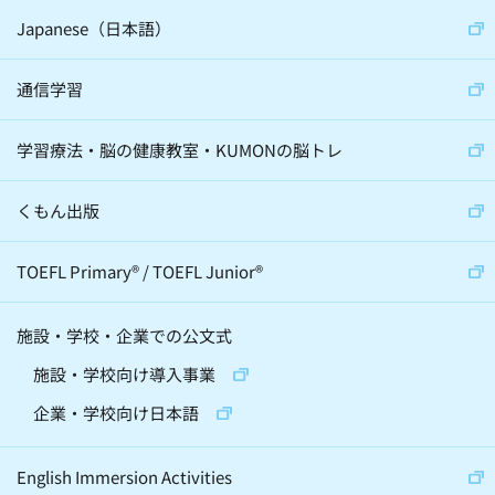
サイエンスコミュニケーター(5)
Japanese（日本語）
通信学習
心理学(24)
スポーツ(36)
学習療法・脳の健康教室・KUMONの脳トレ
音楽(22)
経営学(19)
脳科学(24)
科学(23)
経済学(8)
くもん出版
宇宙(12)
動物(6)
伝統芸(10)
TOEFL Primary
®
/
TOEFL Junior
®
天文学(4)
建築(2)
施設・学校・企業での公文式
精神・神経科学(2)
化学(2)
施設・学校向け導入事業
昆虫(2)
将棋(10)
囲碁(7)
企業・学校向け日本語
バレエ(4)
ロボット(3)
手話(4)
English Immersion Activities