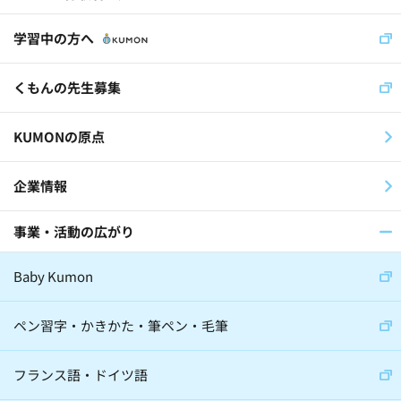
児童福祉施設(11)
社員(36)
学習中の方へ
くもんの先生(30)
くもんの先生募集
スイス公文学園(22)
KUMONの原点
公文国際学園(29)
企業情報
事業・活動の広がり
医師(32)
棋士(15)
俳優(8)
Baby Kumon
アナウンサー(6)
ジャーナリスト(8)
大学教授(18)
小説家(6)
ペン習字・かきかた・筆ペン・毛筆
日本教育史学者(2)
フランス語・ドイツ語