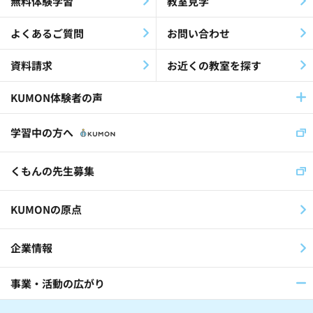
無料体験学習
教室見学
最終教材修了生(26)
KEIA(41)
よくあるご質問
お問い合わせ
認知症(26)
歌(12)
資料請求
お近くの教室を探す
放課後等デイサービス(19)
KUMON体験者の声
児童福祉施設(11)
社員(36)
学習中の方へ
くもんの先生(30)
くもんの先生募集
スイス公文学園(22)
KUMONの原点
公文国際学園(29)
企業情報
事業・活動の広がり
医師(32)
棋士(15)
俳優(8)