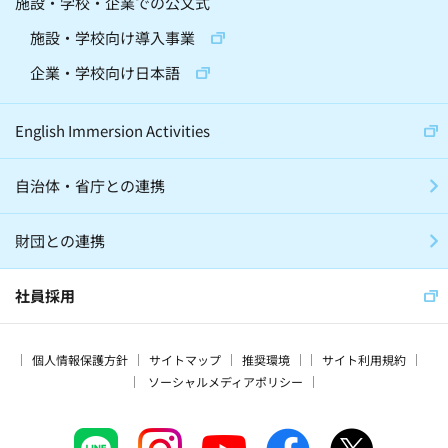
施設・学校・企業での公文式
精神・神経科学(2)
化学(2)
施設・学校向け導入事業
昆虫(2)
将棋(10)
囲碁(7)
企業・学校向け日本語
バレエ(4)
ロボット(3)
手話(4)
English Immersion Activities
自治体・省庁との連携
グローバル・異文化(186)
SDGs(66)
財団との連携
子育て(28)
留学(60)
震災(17)
スマート・エイジング(15)
社員採用
プログラミング教育(3)
家庭学習(56)
個人情報保護方針
サイトマップ
推奨環境
サイト利用規約
海外(166)
企業(64)
寺子屋(15)
ソーシャルメディアポリシー
賞(18)