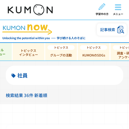
学習中の方
メニュー
記事検索
Unlocking the potential within you
学び続ける人のそばに
ャル
トピックス
調査・
ュー
インタビュー
グループの活動
KUMONのSDGs
アンケ
社員
検索結果 36件 新着順