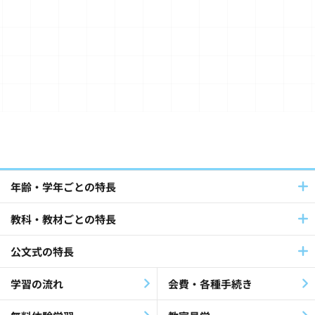
TOEFL Primary® / TOEFL Junior®(32)
Japanese（日本語）(20)
算数・数学(49)
Baby Kumon(8)
国語(39)
英語(140)
フランス語・ドイツ語(12)
パートナーとの連携(42)
年齢・学年ごとの特長
教科・教材ごとの特長
社員採用(9)
公文式教室(102)
公文式の特長
障害児・障害者(60)
教材・指導(27)
学習の流れ
会費・各種手続き
公文公(35)
就労支援(24)