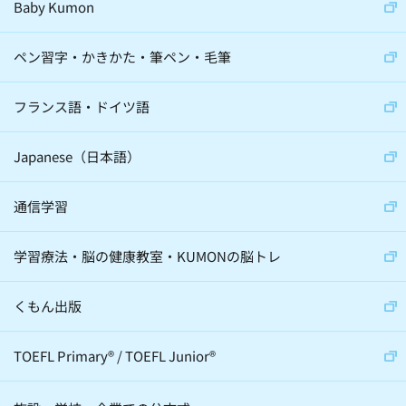
Baby Kumon
アナウンサー(6)
ジャーナリスト(8)
大学教授(18)
小説家(6)
ペン習字・かきかた・筆ペン・毛筆
日本教育史学者(2)
フランス語・ドイツ語
サイエンスコミュニケーター(5)
Japanese（日本語）
通信学習
心理学(24)
スポーツ(36)
学習療法・脳の健康教室・KUMONの脳トレ
音楽(22)
経営学(19)
脳科学(24)
科学(23)
経済学(8)
くもん出版
宇宙(12)
動物(6)
伝統芸(10)
TOEFL Primary
®
/
TOEFL Junior
®
天文学(4)
建築(2)