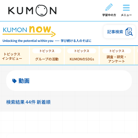
学習中の方
メニュー
記事検索
Unlocking the potential within you
学び続ける人のそばに
トピックス
調査・研究・
インタビュー
グループの活動
KUMONのSDGs
アンケート
動画
検索結果 44件 新着順