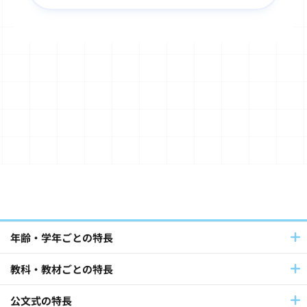
子ども文化史料・浮世絵(50)
書写(34)
TOEFL Primary® / TOEFL Junior®(32)
Japanese（日本語）(20)
算数・数学(49)
Baby Kumon(8)
国語(39)
英語(140)
フランス語・ドイツ語(12)
パートナーとの連携(42)
年齢・学年ごとの特長
教科・教材ごとの特長
社員採用(9)
公文式教室(102)
公文式の特長