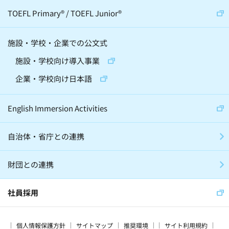
宇宙(12)
動物(6)
伝統芸(10)
TOEFL Primary
®
/
TOEFL Junior
®
天文学(4)
建築(2)
施設・学校・企業での公文式
精神・神経科学(2)
化学(2)
施設・学校向け導入事業
昆虫(2)
将棋(10)
囲碁(7)
企業・学校向け日本語
バレエ(4)
ロボット(3)
手話(4)
English Immersion Activities
自治体・省庁との連携
グローバル・異文化(186)
SDGs(66)
財団との連携
子育て(28)
留学(60)
震災(17)
スマート・エイジング(15)
社員採用
プログラミング教育(3)
家庭学習(56)
個人情報保護方針
サイトマップ
推奨環境
サイト利用規約