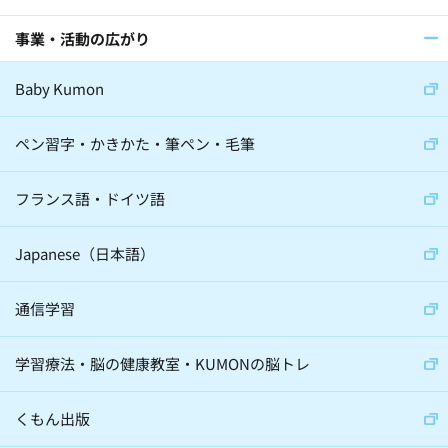
事業・活動の広がり
医師(32)
棋士(15)
俳優(8)
Baby Kumon
アナウンサー(6)
ジャーナリスト(8)
大学教授(18)
小説家(6)
ペン習字・かきかた・筆ペン・毛筆
日本教育史学者(2)
フランス語・ドイツ語
サイエンスコミュニケーター(5)
Japanese（日本語）
通信学習
心理学(24)
スポーツ(36)
学習療法・脳の健康教室・KUMONの脳トレ
音楽(22)
経営学(19)
脳科学(24)
科学(23)
経済学(8)
くもん出版