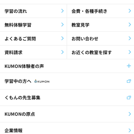
障害児・障害者(60)
教材・指導(27)
学習の流れ
会費・各種手続き
公文公(35)
就労支援(24)
無料体験学習
教室見学
最終教材修了生(26)
KEIA(41)
よくあるご質問
お問い合わせ
認知症(26)
歌(12)
資料請求
お近くの教室を探す
放課後等デイサービス(19)
KUMON体験者の声
児童福祉施設(11)
社員(36)
学習中の方へ
くもんの先生(30)
くもんの先生募集
スイス公文学園(22)
KUMONの原点
公文国際学園(29)
企業情報