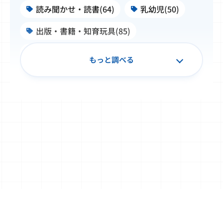
読み聞かせ・読書(64)
乳幼児(50)
出版・書籍・知育玩具(85)
施設・学校・企業での公文式(99)
もっと調べる
子ども文化史料・浮世絵(50)
書写(34)
TOEFL Primary® / TOEFL Junior®(32)
Japanese（日本語）(20)
算数・数学(49)
Baby Kumon(8)
国語(39)
英語(140)
フランス語・ドイツ語(12)