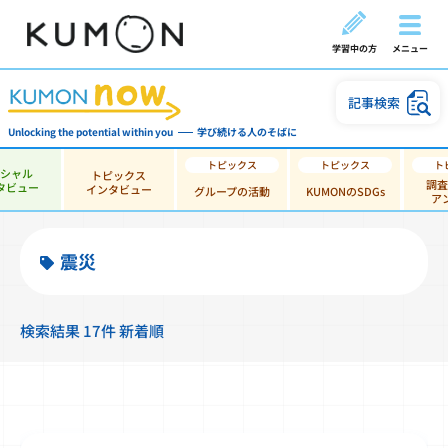
学習中の方
メニュー
記事検索
Unlocking the potential within you
学び続ける人のそばに
ペシャル
トピックス
調査
タビュー
インタビュー
グループの活動
KUMONのSDGs
ア
震災
検索結果 17件 新着順