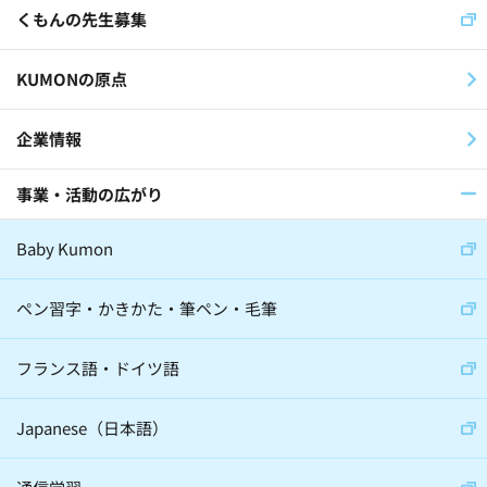
くもんの先生募集
スイス公文学園(22)
KUMONの原点
公文国際学園(29)
企業情報
事業・活動の広がり
医師(32)
棋士(15)
俳優(8)
Baby Kumon
アナウンサー(6)
ジャーナリスト(8)
大学教授(18)
小説家(6)
ペン習字・かきかた・筆ペン・毛筆
日本教育史学者(2)
フランス語・ドイツ語
サイエンスコミュニケーター(5)
Japanese（日本語）