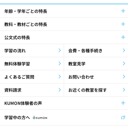
パートナーとの連携(42)
年齢・学年ごとの特長
教科・教材ごとの特長
社員採用(9)
公文式教室(102)
公文式の特長
障害児・障害者(60)
教材・指導(27)
学習の流れ
会費・各種手続き
公文公(35)
就労支援(24)
無料体験学習
教室見学
最終教材修了生(26)
KEIA(41)
よくあるご質問
お問い合わせ
認知症(26)
歌(12)
資料請求
お近くの教室を探す
放課後等デイサービス(19)
KUMON体験者の声
児童福祉施設(11)
社員(36)
学習中の方へ
くもんの先生(30)