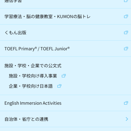
通信学習
心理学(24)
スポーツ(36)
学習療法・脳の健康教室・KUMONの脳トレ
音楽(22)
経営学(19)
脳科学(24)
科学(23)
経済学(8)
くもん出版
宇宙(12)
動物(6)
伝統芸(10)
TOEFL Primary
®
/
TOEFL Junior
®
天文学(4)
建築(2)
施設・学校・企業での公文式
精神・神経科学(2)
化学(2)
施設・学校向け導入事業
昆虫(2)
将棋(10)
囲碁(7)
企業・学校向け日本語
バレエ(4)
ロボット(3)
手話(4)
English Immersion Activities
自治体・省庁との連携
グローバル・異文化(186)
SDGs(66)