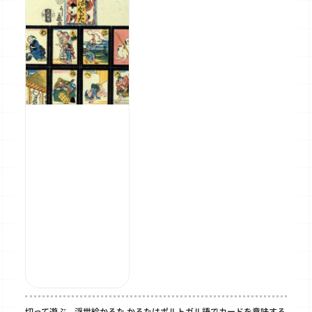
切って遊ぶ、浮世絵かるた かるたはポルトガル語でカードを意味する