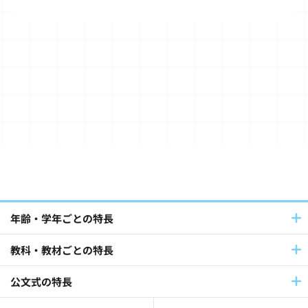
書写(34)
TOEFL Primary® / TOEFL Junior®(32)
Japanese（日本語）(20)
算数・数学(49)
Baby Kumon(8)
国語(39)
英語(140)
フランス語・ドイツ語(12)
パートナーとの連携(42)
年齢・学年ごとの特長
教科・教材ごとの特長
社員採用(9)
公文式教室(102)
公文式の特長
障害児・障害者(60)
教材・指導(27)