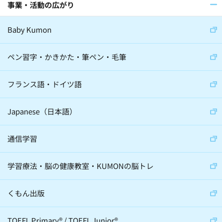
事業・活動の広がり
医師(32)
棋士(15)
俳優(8)
Baby Kumon
アナウンサー(6)
ジャーナリスト(8)
大学教授(18)
小説家(6)
ペン習字・かきかた・筆ペン・毛筆
日本教育史学者(2)
フランス語・ドイツ語
サイエンスコミュニケーター(5)
Japanese（日本語）
通信学習
心理学(24)
スポーツ(36)
学習療法・脳の健康教室・KUMONの脳トレ
音楽(22)
経営学(19)
脳科学(24)
科学(23)
経済学(8)
くもん出版
宇宙(12)
動物(6)
伝統芸(10)
TOEFL Primary
®
/
TOEFL Junior
®