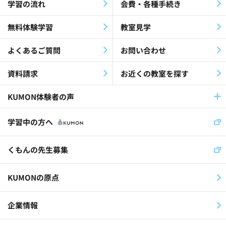
学習の流れ
会費・各種手続き
公文公(35)
就労支援(24)
無料体験学習
教室見学
最終教材修了生(26)
KEIA(41)
よくあるご質問
お問い合わせ
認知症(26)
歌(12)
資料請求
お近くの教室を探す
放課後等デイサービス(19)
KUMON体験者の声
児童福祉施設(11)
社員(36)
学習中の方へ
くもんの先生(30)
くもんの先生募集
スイス公文学園(22)
KUMONの原点
公文国際学園(29)
企業情報