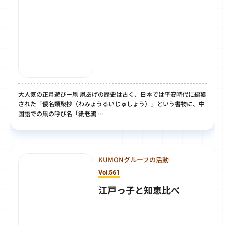
大人気の正月遊びー凧 凧あげの歴史は古く、日本では平安時代に編纂
された『倭名類聚抄（わみょうるいじゅしょう）』という書物に、中
国語での凧の呼び名「紙老鴟 …
KUMONグループの活動
Vol.561
江戸っ子と知恵比べ