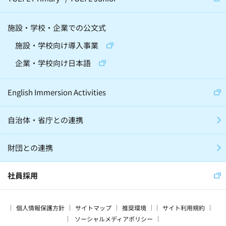
天文学(4)
建築(2)
施設・学校・企業での公文式
精神・神経科学(2)
化学(2)
施設・学校向け導入事業
昆虫(2)
将棋(10)
囲碁(7)
企業・学校向け日本語
バレエ(4)
ロボット(3)
手話(4)
English Immersion Activities
自治体・省庁との連携
グローバル・異文化(186)
SDGs(66)
財団との連携
子育て(28)
留学(60)
震災(17)
スマート・エイジング(15)
社員採用
プログラミング教育(3)
家庭学習(56)
個人情報保護方針
サイトマップ
推奨環境
サイト利用規約
海外(166)
企業(64)
寺子屋(15)
ソーシャルメディアポリシー