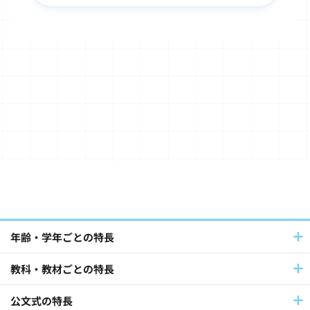
子ども文化史料・浮世絵(50)
書写(34)
TOEFL Primary® / TOEFL Junior®(32)
Japanese（日本語）(20)
算数・数学(49)
Baby Kumon(8)
国語(39)
英語(140)
フランス語・ドイツ語(12)
パートナーとの連携(42)
年齢・学年ごとの特長
教科・教材ごとの特長
社員採用(9)
公文式教室(102)
公文式の特長