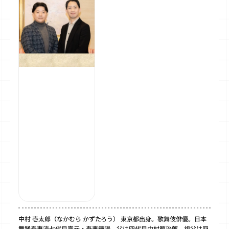
中村 壱太郎（なかむら かずたろう） 東京都出身。歌舞伎俳優。日本
舞踊吾妻流七代目家元・吾妻徳陽。父は四代目中村鴈治郎、祖父は四