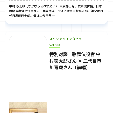
中村 壱太郎（なかむら かずたろう） 東京都出身。歌舞伎俳優。日本
舞踊吾妻流七代目家元・吾妻徳陽。父は四代目中村鴈治郎、祖父は四
代目坂田藤十郎。母は二代目吾 …
スペシャルインタビュー
Vol.088
特別対談 歌舞伎役者 中
村壱太郎さん × 二代目市
川青虎さん（前編）