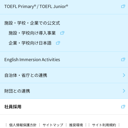
宇宙(12)
動物(6)
伝統芸(10)
TOEFL Primary
®
/
TOEFL Junior
®
天文学(4)
建築(2)
施設・学校・企業での公文式
精神・神経科学(2)
化学(2)
施設・学校向け導入事業
昆虫(2)
将棋(10)
囲碁(7)
企業・学校向け日本語
バレエ(4)
ロボット(3)
手話(4)
English Immersion Activities
自治体・省庁との連携
グローバル・異文化(186)
SDGs(66)
財団との連携
子育て(28)
留学(60)
震災(17)
スマート・エイジング(15)
社員採用
プログラミング教育(3)
家庭学習(56)
個人情報保護方針
サイトマップ
推奨環境
サイト利用規約