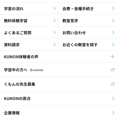
障害児・障害者(60)
教材・指導(27)
学習の流れ
会費・各種手続き
公文公(35)
就労支援(24)
無料体験学習
教室見学
最終教材修了生(26)
KEIA(41)
よくあるご質問
お問い合わせ
認知症(26)
歌(12)
資料請求
お近くの教室を探す
放課後等デイサービス(19)
KUMON体験者の声
児童福祉施設(11)
社員(36)
学習中の方へ
くもんの先生(30)
くもんの先生募集
スイス公文学園(22)
KUMONの原点
公文国際学園(29)
企業情報