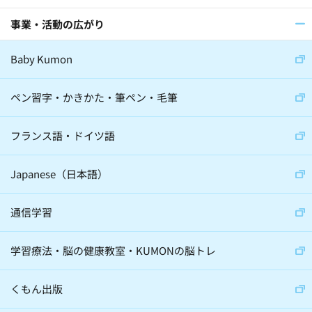
事業・活動の広がり
医師(32)
棋士(15)
俳優(8)
Baby Kumon
アナウンサー(6)
ジャーナリスト(8)
大学教授(18)
小説家(6)
ペン習字・かきかた・筆ペン・毛筆
日本教育史学者(2)
フランス語・ドイツ語
サイエンスコミュニケーター(5)
Japanese（日本語）
通信学習
心理学(24)
スポーツ(36)
学習療法・脳の健康教室・KUMONの脳トレ
音楽(22)
経営学(19)
脳科学(24)
科学(23)
経済学(8)
くもん出版